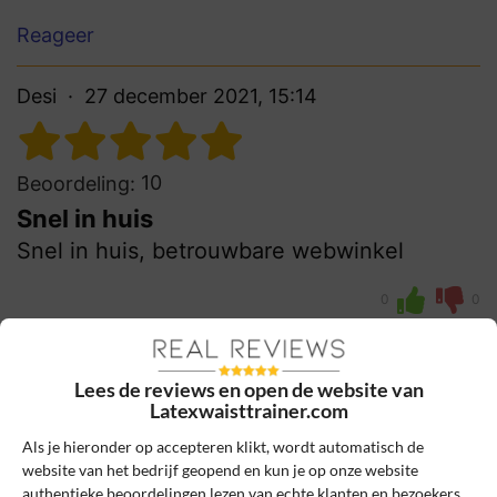
Reageer
Desi
27 december 2021, 15:14
10
Beoordeling:
Snel in huis
Snel in huis, betrouwbare webwinkel
0
0
Review handmatig gecontroleerd en goedgekeurd.
Bekijk ons beleid
Lees de reviews en open de website van
Latexwaisttrainer.com
Reageer
Als je hieronder op accepteren klikt, wordt automatisch de
Schrijf een review
website van het bedrijf geopend en kun je op onze website
authentieke beoordelingen lezen van echte klanten en bezoekers.