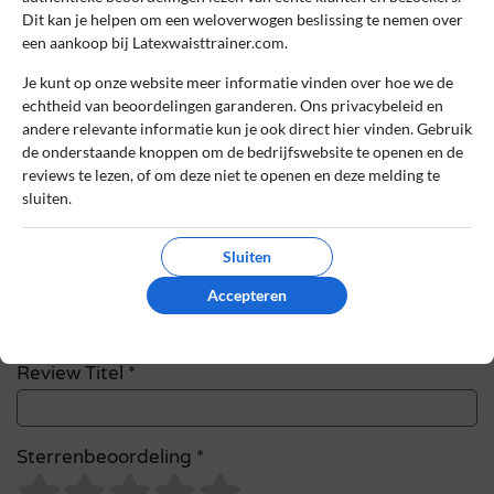
Dit kan je helpen om een weloverwogen beslissing te nemen over
Het e-mailadres en bestelnummer worden niet
een aankoop bij Latexwaisttrainer.com.
gepubliceerd. Vereiste velden zijn gemarkeerd
met *
Je kunt op onze website meer informatie vinden over hoe we de
echtheid van beoordelingen garanderen. Ons privacybeleid en
Naam
*
andere relevante informatie kun je ook direct hier vinden. Gebruik
de onderstaande knoppen om de bedrijfswebsite te openen en de
reviews te lezen, of om deze niet te openen en deze melding te
sluiten.
E-mail
*
Sluiten
Bestelnummer
Accepteren
Review Titel *
Sterrenbeoordeling *