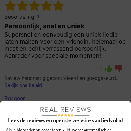
10
Beoordeling:
Persoonlijk, snel en uniek
Supersnel en eenvoudig een uniek liedje
laten maken voor een vriendin, helemaal op
maat en echt verrassend persoonlijk.
Aanrader voor speciale momenten!
0
0
Review handmatig gecontroleerd en goedgekeurd.
Bekijk ons beleid
Reageer
Hannah Schouten
8 januari 2025, 17:27
Lees de reviews en open de website van liedvol.nl
Als je hieronder op accepteren klikt, wordt automatisch de