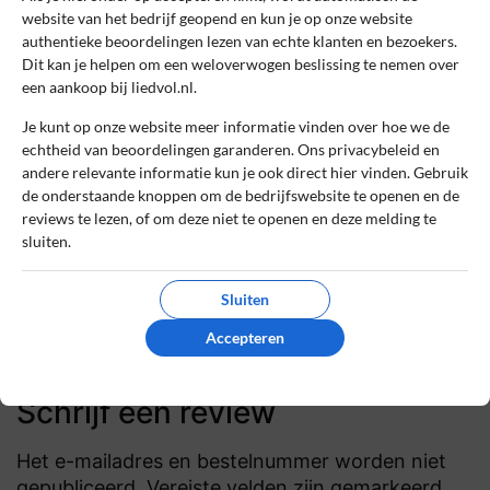
website van het bedrijf geopend en kun je op onze website
8
Beoordeling:
authentieke beoordelingen lezen van echte klanten en bezoekers.
Snel en verrassend uniek
Dit kan je helpen om een weloverwogen beslissing te nemen over
Binnen tien minuten een uniek, persoonlijk
een aankoop bij liedvol.nl.
liedje ontvangen verraste echt iedereen.
Je kunt op onze website meer informatie vinden over hoe we de
Heel eenvoudig proces, verrassend veel
echtheid van beoordelingen garanderen. Ons privacybeleid en
muziekstijlen, geweldig eindresultaat en
andere relevante informatie kun je ook direct hier vinden. Gebruik
direct te delen.
de onderstaande knoppen om de bedrijfswebsite te openen en de
reviews te lezen, of om deze niet te openen en deze melding te
sluiten.
0
0
Review handmatig gecontroleerd en goedgekeurd.
Sluiten
Bekijk ons beleid
Accepteren
Reageer
Schrijf een review
Het e-mailadres en bestelnummer worden niet
gepubliceerd. Vereiste velden zijn gemarkeerd