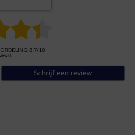



RDELING: 8.7/10
views)
Schrijf een review