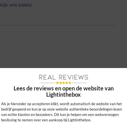
kijk ons beleid
send lage prijzen. Mijn bestelling voor huis
al aan de verwachtingen.
Lees de reviews en open de website van
0
0
Lightinthebox
kijk ons beleid
Als je hieronder op accepteren klikt, wordt automatisch de website van het
bedrijf geopend en kun je op onze website authentieke beoordelingen lezen
van echte klanten en bezoekers. Dit kan je helpen om een weloverwogen
beslissing te nemen over een aankoop bij Lightinthebox.