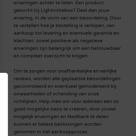
ervaringen achter te laten. Een product
gekocht bij Lightinthebox? Deel dan jouw
ervaring, in de vorm van een beoordeling. Door
te vertellen hoe je bestelling is verlopen, van
aankoop tot levering en eventuele garantie en
klachten. zowel positieve als negatieve
ervaringen zijn belangrijk om een betrouwbaar
en compleet overzicht te krijgen.
Om te zorgen voor onafhankelijke en eerlijke
reviews, worden alle geplaatste beoordelingen
gecontroleerd en eventueel gemodereerd bij
onwaarheden of schending van onze
richtlijnen. Help mee om voor iedereen een zo
goed mogelijke basis te creëren, door zoveel
mogelijk ervaringen en feedback te delen
kunnen er betere beslissingen worden
genomen in het aankoopproces.