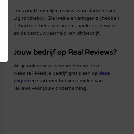
Lees onafhankelijke reviews van klanten over
Lightinthebox! Zie welke ervaringen zij hebben
gehad met het assortiment, aankoop, service
en de betrouwbaarheid van dit bedrijf.
Jouw bedrijf op Real Reviews?
Wil je ook reviews verzamelen op onze
website? Meld je bedrijf gratis aan op
deze
pagina
en start met het verzamelen van
reviews voor jouw onderneming.