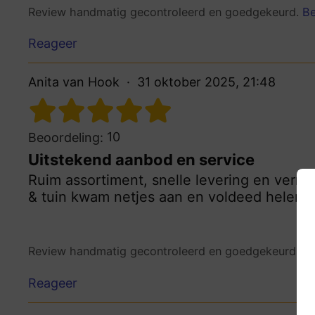
Review handmatig gecontroleerd en goedgekeurd.
Be
Reageer
Anita van Hook
31 oktober 2025, 21:48
10
Beoordeling:
Uitstekend aanbod en service
Ruim assortiment, snelle levering en verras
& tuin kwam netjes aan en voldeed helema
Review handmatig gecontroleerd en goedgekeurd.
Be
Reageer