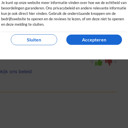
Je kunt op onze website meer informatie vinden over hoe we de echtheid van
beoordelingen garanderen. Ons privacybeleid en andere relevante informatie
kun je ook direct hier vinden. Gebruik de onderstaande knoppen om de
bedrijfswebsite te openen en de reviews te lezen, of om deze niet te openen
en deze melding te sluiten.
Sluiten
Accepteren
ing en alles duidelijk geregeld. Zeker
de kleding en accessoires.
0
0
kijk ons beleid