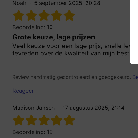
Noah
5 september 2025, 20:28
10
Beoordeling:
Grote keuze, lage prijzen
Veel keuze voor een lage prijs, snelle lever
tevreden over de kwaliteit van mijn bestel
Review handmatig gecontroleerd en goedgekeurd.
Be
Reageer
Madison Jansen
17 augustus 2025, 21:14
10
Beoordeling: