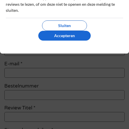
Schrijf een review
reviews te lezen, of om deze niet te openen en deze melding te
sluiten.
Het e-mailadres en bestelnummer worden niet
gepubliceerd. Vereiste velden zijn gemarkeerd
Sluiten
met *
Accepteren
Naam
*
E-mail
*
Bestelnummer
Review Titel *