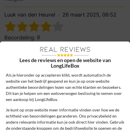
Luuk van den Heuvel
26 maart 2025, 06:52
8
Beoordeling:
Energieke alles-in-één aanrader
Fijn dat deze supplementen alles-in-één
Lees de reviews en open de website van
bieden en goed opneembaar zijn. Voel me
LongLifeBox
energieker sinds ik LongLife Box gebruik.
Aanrader!
Als je hieronder op accepteren klikt, wordt automatisch de
website van het bedrijf geopend en kun je op onze website
authentieke beoordelingen lezen van echte klanten en bezoekers.
0
0
Dit kan je helpen om een weloverwogen beslissing te nemen over
Review handmatig gecontroleerd en goedgekeurd.
een aankoop bij LongLifeBox.
Bekijk ons beleid
Je kunt op onze website meer informatie vinden over hoe we de
echtheid van beoordelingen garanderen. Ons privacybeleid en
Reageer
andere relevante informatie kun je ook direct hier vinden. Gebruik
de onderstaande knoppen om de bedrijfswebsite te openen en de