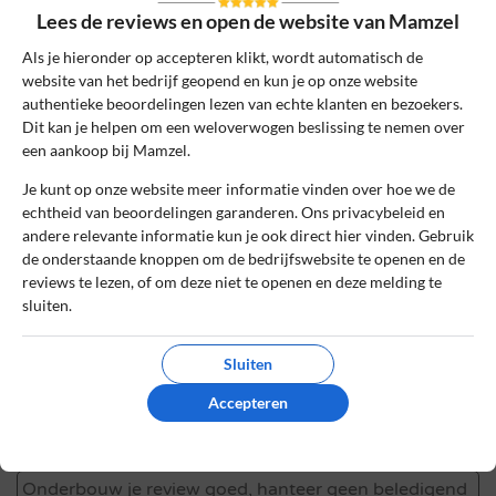
Lees de reviews en open de website van Mamzel
Naam
*
Als je hieronder op accepteren klikt, wordt automatisch de
website van het bedrijf geopend en kun je op onze website
authentieke beoordelingen lezen van echte klanten en bezoekers.
E-mail
*
Dit kan je helpen om een weloverwogen beslissing te nemen over
een aankoop bij Mamzel.
Je kunt op onze website meer informatie vinden over hoe we de
Bestelnummer
echtheid van beoordelingen garanderen. Ons privacybeleid en
andere relevante informatie kun je ook direct hier vinden. Gebruik
de onderstaande knoppen om de bedrijfswebsite te openen en de
Review Titel *
reviews te lezen, of om deze niet te openen en deze melding te
sluiten.
Sluiten
Sterrenbeoordeling *
Accepteren
De review *