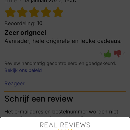
Little
13 januari 2022, 15:57
10
Beoordeling:
Zeer origneel
Aanrader, hele originele en leuke cadeaus.
0
0
Review handmatig gecontroleerd en goedgekeurd.
Bekijk ons beleid
Reageer
Schrijf een review
Het e-mailadres en bestelnummer worden niet
gepubliceerd. Vereiste velden zijn gemarkeerd
met *