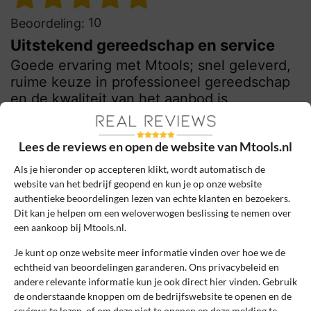
10
Beoordeling:
Uitstekend gereedschap en service
Goede ervaring met Mtools; snel geleverd,
ruime keuze in professioneel gereedschap
en de kwaliteit van het aanbod is
uitstekend. Zeker aan te bevelen voor elke
klusser.
Lees de reviews en open de website van Mtools.nl
0
0
Als je hieronder op accepteren klikt, wordt automatisch de
website van het bedrijf geopend en kun je op onze website
Review handmatig gecontroleerd en goedgekeurd.
authentieke beoordelingen lezen van echte klanten en bezoekers.
Bekijk ons beleid
Dit kan je helpen om een weloverwogen beslissing te nemen over
een aankoop bij Mtools.nl.
Reageer
Je kunt op onze website meer informatie vinden over hoe we de
echtheid van beoordelingen garanderen. Ons privacybeleid en
Robin Verbeek
15 november 2024, 19:29
andere relevante informatie kun je ook direct hier vinden. Gebruik
de onderstaande knoppen om de bedrijfswebsite te openen en de
reviews te lezen, of om deze niet te openen en deze melding te