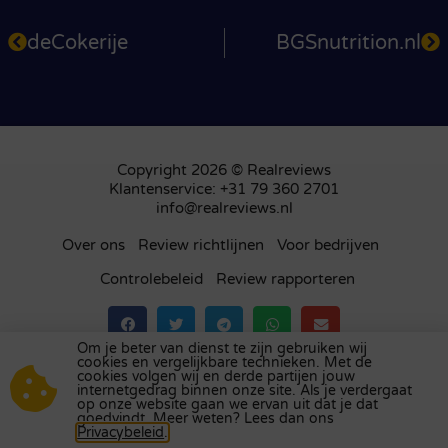
deCokerije
BGSnutrition.nl
Copyright 2026 © Realreviews
Klantenservice: +31 79 360 2701
info@realreviews.nl
Over ons
Review richtlijnen
Voor bedrijven
Controlebeleid
Review rapporteren
Om je beter van dienst te zijn gebruiken wij
cookies en vergelijkbare technieken. Met de
Bezoek ons review platform in
het Verenigd
cookies volgen wij en derde partijen jouw
internetgedrag binnen onze site. Als je verdergaat
Koninkrijk
,
Frankrijk
,
Duitsland
,
België
,
Spanje
,
op onze website gaan we ervan uit dat je dat
Italië
,
Portugal
,
Polen
,
Denemarken
,
Finland
en
goedvindt. Meer weten? Lees dan ons
Privacybeleid
.
Zweden
.