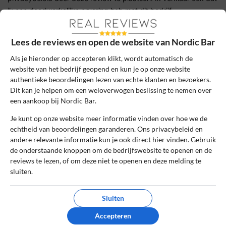
ik een daadwerkelijke ervaring heb met dit bedrijf.
Lees ons
controlebeleid
en hoe wij zorgen dat reviews
Lees de reviews en open de website van Nordic Bar
authentiek zijn.
Als je hieronder op accepteren klikt, wordt automatisch de
website van het bedrijf geopend en kun je op onze website
Het gebruik van deze website is voor zowel bedrijven als
authentieke beoordelingen lezen van echte klanten en bezoekers.
gebruikers geheel gratis. Daarom bevatten sommige pagina's
Dit kan je helpen om een weloverwogen beslissing te nemen over
affiliate links, waarvoor wij een commissie kunnen ontvangen.
een aankoop bij Nordic Bar.
Je kunt op onze website meer informatie vinden over hoe we de
Online kopen
»
Nordic Bar
echtheid van beoordelingen garanderen. Ons privacybeleid en
andere relevante informatie kun je ook direct hier vinden. Gebruik
de onderstaande knoppen om de bedrijfswebsite te openen en de
Betrouwbare en onafhankelijke reviews
reviews te lezen, of om deze niet te openen en deze melding te
Echte ervaringen van echte klanten
sluiten.
Reviews worden handmatig gecontroleerd
Sluiten
Nordic Bar
Accepteren