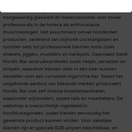
Nordic Bar is een gespecialiseerde leverancier van
hoogwaardig glaswerk en baraccessoires voor zowel
professionals in de horeca als enthousiaste
thuismixologen. Het assortiment omvat honderden
producten, variërend van stijlvolle cocktailglazen en
tumbler-sets tot professionele barman tools zoals
shakers, jiggers, muddlers en barlepels. Daarnaast biedt
Nordic Bar verbruiksartikelen zoals rietjes, servetten en
siropen, waardoor klanten alles in één keer kunnen
bestellen voor een compleet ingerichte bar. Naast het
uitgebreide aanbod van bekende merken produceert
Nordic Bar ook zelf diverse kwaliteitsartikelen,
waaronder wijnkoelers, speed rails en maatbekers. De
webshop is overzichtelijk ingedeeld in
hoofdcategorieën, zodat klanten eenvoudig het
gewenste product kunnen vinden. Voor zakelijke
klanten zijn er speciale B2B-prijzen beschikbaar, en