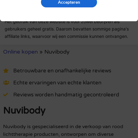
Accepteren
authentiek zijn.
Het gebruik van deze website is voor zowel bedrijven als
gebruikers geheel gratis. Daarom bevatten sommige pagina's
affiliate links, waarvoor wij een commissie kunnen ontvangen.
Online kopen
»
Nuvibody
Betrouwbare en onafhankelijke reviews
Echte ervaringen van echte klanten
Reviews worden handmatig gecontroleerd
Nuvibody
Nuvibody is gespecialiseerd in de verkoop van rood
lichttherapie producten, ontworpen om diverse