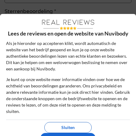
Sterrenbeoordeling *
Lees de reviews en open de website van Nuvibody
De review *
Als je hieronder op accepteren klikt, wordt automatisch de
website van het bedrijf geopend en kun je op onze website
authentieke beoordelingen lezen van echte klanten en bezoekers.
Dit kan je helpen om een weloverwogen beslissing te nemen over
een aankoop bij Nuvibody.
Je kunt op onze website meer informatie vinden over hoe we de
echtheid van beoordelingen garanderen. Ons privacybeleid en
andere relevante informatie kun je ook direct hier vinden. Gebruik
de onderstaande knoppen om de bedrijfswebsite te openen en de
reviews te lezen, of om deze niet te openen en deze melding te
Ik ga akkoord met de gebruikersvoorwaarden en het
sluiten.
privacybeleid door deze review te plaatsen. Ik verklaar ook dat
ik een daadwerkelijke ervaring heb met dit bedrijf.
Sluiten
Lees ons
controlebeleid
en hoe wij zorgen dat reviews