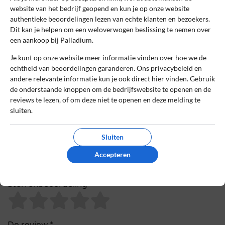
website van het bedrijf geopend en kun je op onze website
met *
authentieke beoordelingen lezen van echte klanten en bezoekers.
Dit kan je helpen om een weloverwogen beslissing te nemen over
Naam
*
een aankoop bij Palladium.
Je kunt op onze website meer informatie vinden over hoe we de
echtheid van beoordelingen garanderen. Ons privacybeleid en
E-mail
*
andere relevante informatie kun je ook direct hier vinden. Gebruik
de onderstaande knoppen om de bedrijfswebsite te openen en de
reviews te lezen, of om deze niet te openen en deze melding te
Bestelnummer
sluiten.
Sluiten
Review Titel *
Accepteren
Sterrenbeoordeling *
De review *