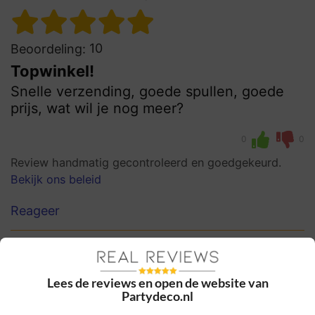
10
Beoordeling:
Topwinkel!
Snelle verzending, goede spullen, goede
prijs, wat wil je nog meer?
0
0
Review handmatig gecontroleerd en goedgekeurd.
Bekijk ons beleid
Reageer
Schrijf een review
Het e-mailadres en bestelnummer worden niet
Lees de reviews en open de website van
Partydeco.nl
gepubliceerd. Vereiste velden zijn gemarkeerd
met *