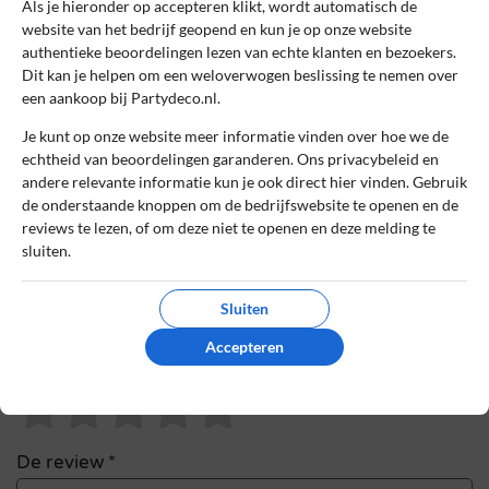
Als je hieronder op accepteren klikt, wordt automatisch de
website van het bedrijf geopend en kun je op onze website
Naam
*
authentieke beoordelingen lezen van echte klanten en bezoekers.
Dit kan je helpen om een weloverwogen beslissing te nemen over
een aankoop bij Partydeco.nl.
E-mail
*
Je kunt op onze website meer informatie vinden over hoe we de
echtheid van beoordelingen garanderen. Ons privacybeleid en
andere relevante informatie kun je ook direct hier vinden. Gebruik
de onderstaande knoppen om de bedrijfswebsite te openen en de
Bestelnummer
reviews te lezen, of om deze niet te openen en deze melding te
sluiten.
Review Titel *
Sluiten
Accepteren
Sterrenbeoordeling *
De review *