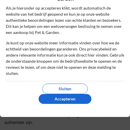
Als je hieronder op accepteren klikt, wordt automatisch de
website van het bedrijf geopend en kun je op onze website
De review *
authentieke beoordelingen lezen van echte klanten en bezoekers.
Dit kan je helpen om een weloverwogen beslissing te nemen over
een aankoop bij Pet & Garden.
Je kunt op onze website meer informatie vinden over hoe we de
echtheid van beoordelingen garanderen. Ons privacybeleid en
andere relevante informatie kun je ook direct hier vinden. Gebruik
de onderstaande knoppen om de bedrijfswebsite te openen en de
reviews te lezen, of om deze niet te openen en deze melding te
sluiten.
Ik ga akkoord met de gebruikersvoorwaarden en het
Sluiten
privacybeleid door deze review te plaatsen. Ik verklaar ook dat
Accepteren
ik een daadwerkelijke ervaring heb met dit bedrijf.
Lees ons
controlebeleid
en hoe wij zorgen dat reviews
authentiek zijn.