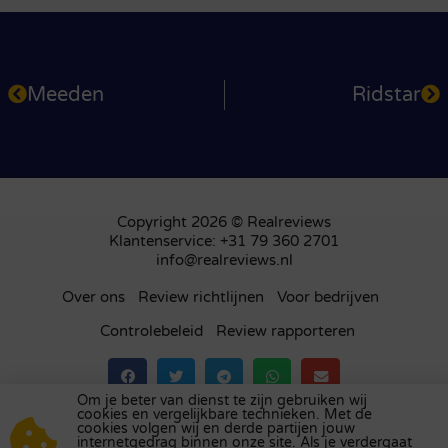
Meeden
Ridstar
Copyright 2026 © Realreviews
Klantenservice: +31 79 360 2701
info@realreviews.nl
Over ons
Review richtlijnen
Voor bedrijven
Controlebeleid
Review rapporteren
Om je beter van dienst te zijn gebruiken wij
cookies en vergelijkbare technieken. Met de
Bezoek ons review platform in
het Verenigd
cookies volgen wij en derde partijen jouw
internetgedrag binnen onze site. Als je verdergaat
Koninkrijk
,
Frankrijk
,
Duitsland
,
België
,
Spanje
,