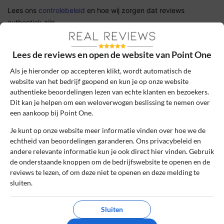
Lees ons
controlebeleid
en hoe wij zorgen dat reviews
authentiek zijn.
Het gebruik van deze website is voor zowel bedrijven als
Lees de reviews en open de website van Point One
gebruikers geheel gratis. Daarom bevatten sommige pagina's
affiliate links, waarvoor wij een commissie kunnen ontvangen.
Als je hieronder op accepteren klikt, wordt automatisch de
website van het bedrijf geopend en kun je op onze website
authentieke beoordelingen lezen van echte klanten en bezoekers.
Online kopen
»
Point One
Dit kan je helpen om een weloverwogen beslissing te nemen over
een aankoop bij Point One.
Betrouwbare en onafhankelijke reviews
Je kunt op onze website meer informatie vinden over hoe we de
echtheid van beoordelingen garanderen. Ons privacybeleid en
Echte ervaringen van echte klanten
andere relevante informatie kun je ook direct hier vinden. Gebruik
de onderstaande knoppen om de bedrijfswebsite te openen en de
Reviews worden handmatig gecontroleerd
reviews te lezen, of om deze niet te openen en deze melding te
sluiten.
Point One
Sluiten
Point One is een gespecialiseerde online winkel die zich