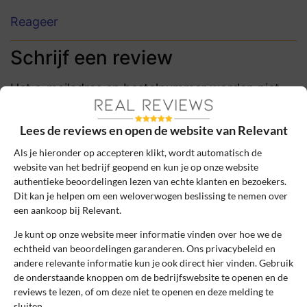
Reageer
Schrijf een review
Het e-mailadres en bestelnummer worden niet
gepubliceerd. Vereiste velden zijn gemarkeerd
met *
Lees de reviews en open de website van Relevant
Naam
*
Als je hieronder op accepteren klikt, wordt automatisch de
website van het bedrijf geopend en kun je op onze website
authentieke beoordelingen lezen van echte klanten en bezoekers.
Dit kan je helpen om een weloverwogen beslissing te nemen over
E-mail
*
een aankoop bij Relevant.
Je kunt op onze website meer informatie vinden over hoe we de
echtheid van beoordelingen garanderen. Ons privacybeleid en
Bestelnummer
andere relevante informatie kun je ook direct hier vinden. Gebruik
de onderstaande knoppen om de bedrijfswebsite te openen en de
reviews te lezen, of om deze niet te openen en deze melding te
Review Titel *
sluiten.