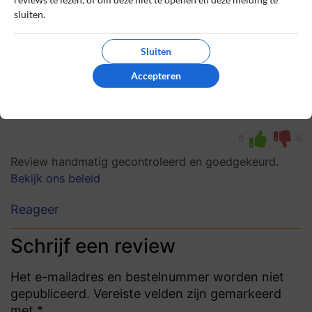
sluiten.
10
Beoordeling:
Sluiten
Geweldig
Accepteren
SACKit canvas zitzak/poef is helemaal
super, bedankt!
0
0
Review handmatig gecontroleerd en goedgekeurd.
Bekijk ons beleid
Reageer
Schrijf een review
Het e-mailadres en bestelnummer worden niet
gepubliceerd. Vereiste velden zijn gemarkeerd
met *