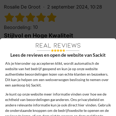
Rosalie De Groot
2 september 2024, 10:28
10
Beoordeling:
Stijlvol en Hoge Kwaliteit
Stijlvolle producten met een Scandinavisch
design en perfecte afwerking, zowel de
Lees de reviews en open de website van Sackit
speakers als de poefs zijn van hoge
kwaliteit en passen mooi in huis.
Als je hieronder op accepteren klikt, wordt automatisch de
website van het bedrijf geopend en kun je op onze website
0
0
authentieke beoordelingen lezen van echte klanten en bezoekers.
Dit kan je helpen om een weloverwogen beslissing te nemen over
Review handmatig gecontroleerd en goedgekeurd.
een aankoop bij Sackit.
Bekijk ons beleid
Je kunt op onze website meer informatie vinden over hoe we de
Reageer
echtheid van beoordelingen garanderen. Ons privacybeleid en
andere relevante informatie kun je ook direct hier vinden. Gebruik
de onderstaande knoppen om de bedrijfswebsite te openen en de
Vasco
2 november 2021, 17:11
reviews te lezen, of om deze niet te openen en deze melding te