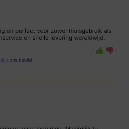
g en perfect voor zowel thuisgebruik als
service en snelle levering wereldwijd.
0
0
kijk ons beleid
inig en gaan lang mee. Makkelijk te