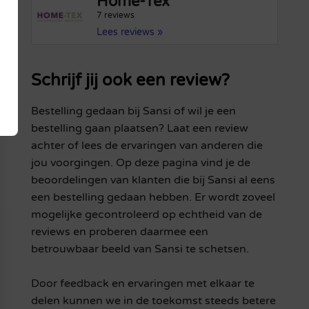
Home-Tex
7 reviews
Lees reviews »
Schrijf jij ook een review?
Bestelling gedaan bij Sansi of wil je een
bestelling gaan plaatsen? Laat een review
achter of lees de ervaringen van anderen die
jou voorgingen. Op deze pagina vind je de
beoordelingen van klanten die bij Sansi al eens
een bestelling gedaan hebben. Er wordt zoveel
mogelijke gecontroleerd op echtheid van de
reviews en proberen daarmee een
betrouwbaar beeld van Sansi te schetsen.
Door feedback en ervaringen met elkaar te
delen kunnen we in de toekomst steeds betere