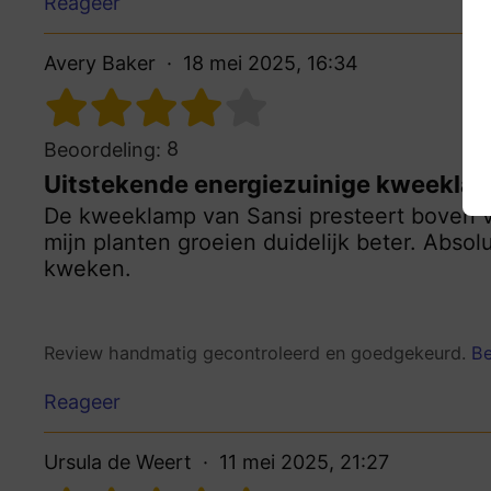
Reageer
Avery Baker
18 mei 2025, 16:34
8
Beoordeling:
Uitstekende energiezuinige kweekla
De kweeklamp van Sansi presteert boven ve
mijn planten groeien duidelijk beter. Absol
kweken.
Review handmatig gecontroleerd en goedgekeurd.
Be
Reageer
Ursula de Weert
11 mei 2025, 21:27