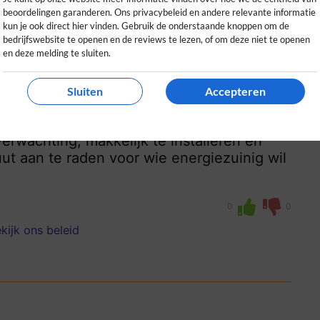
beoordelingen garanderen. Ons privacybeleid en andere relevante informatie
kun je ook direct hier vinden. Gebruik de onderstaande knoppen om de
bedrijfswebsite te openen en de reviews te lezen, of om deze niet te openen
en deze melding te sluiten.
Sluiten
Accepteren
mp
rwachting, makkelijk te installeren en
uut aan te raden voor wie energiezuinig wil
0
0
kijk ons beleid