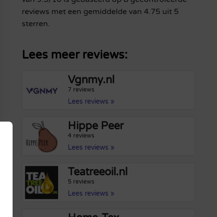
reviews met een gemiddelde van 4.75 uit 5
sterren.
Lees meer reviews:
Vgnmy.nl
7 reviews
Lees reviews »
Hippe Peer
4 reviews
Lees reviews »
Teatreeoil.nl
5 reviews
Lees reviews »