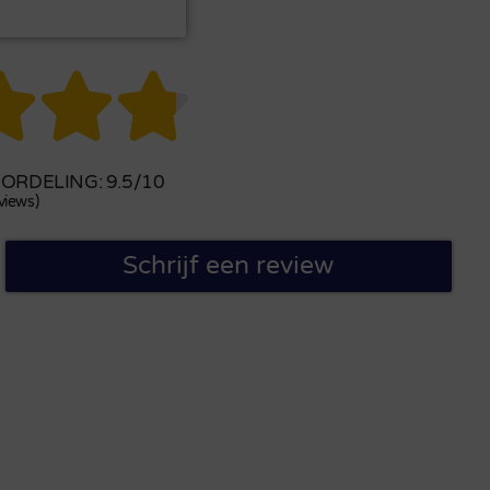



RDELING: 9.5/10
views)
Schrijf een review