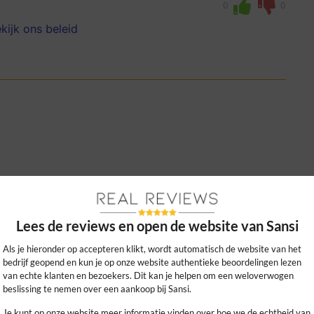
0
0
kijk ons beleid
ie echt energie besparen en makkelijk te
r beter onder de SANSI kweeklampen, zeer
Lees de reviews en open de website van Sansi
Als je hieronder op accepteren klikt, wordt automatisch de website van het
0
0
bedrijf geopend en kun je op onze website authentieke beoordelingen lezen
van echte klanten en bezoekers. Dit kan je helpen om een weloverwogen
kijk ons beleid
beslissing te nemen over een aankoop bij Sansi.
Je kunt op onze website meer informatie vinden over hoe we de echtheid van