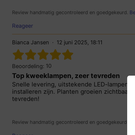
Review handmatig gecontroleerd en goedgekeurd.
Be
Reageer
Bianca Jansen
12 juni 2025, 18:11
10
Beoordeling:
Top kweeklampen, zeer tevreden
Snelle levering, uitstekende LED-lampen d
installeren zijn. Planten groeien zichtbaa
tevreden!
Review handmatig gecontroleerd en goedgekeurd.
Be