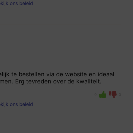
kijk ons beleid
jk te bestellen via de website en ideaal
emen. Erg tevreden over de kwaliteit.
0
0
kijk ons beleid