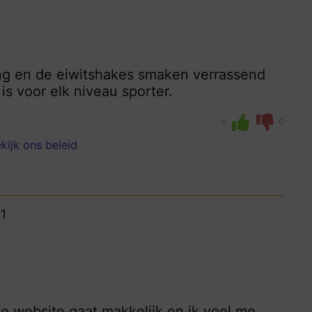
ring en de eiwitshakes smaken verrassend
is voor elk niveau sporter.
0
0
kijk ons beleid
1
e website gaat makkelijk en ik voel me