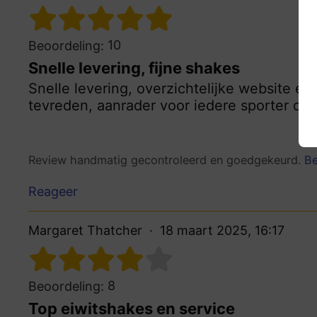
10
Beoordeling:
Snelle levering, fijne shakes
Snelle levering, overzichtelijke website e
tevreden, aanrader voor iedere sporter die
Review handmatig gecontroleerd en goedgekeurd.
Be
Reageer
Margaret Thatcher
18 maart 2025, 16:17
8
Beoordeling:
Top eiwitshakes en service