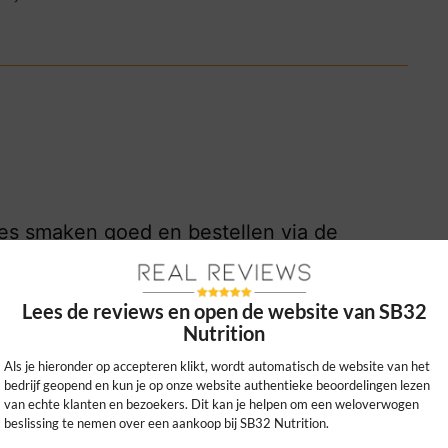
kes smaken goed en bestellen via de
wel beginnende als ervaren sporters!
0
0
Lees de reviews en open de website van SB32
Nutrition
kijk ons beleid
Als je hieronder op accepteren klikt, wordt automatisch de website van het
bedrijf geopend en kun je op onze website authentieke beoordelingen lezen
van echte klanten en bezoekers. Dit kan je helpen om een weloverwogen
beslissing te nemen over een aankoop bij SB32 Nutrition.