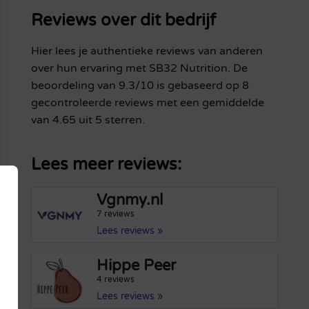
Reviews over dit bedrijf
Hier lees je authentieke reviews van anderen
over hun ervaring met SB32 Nutrition. De
beoordeling van 9.3/10 is gebaseerd op 8
gecontroleerde reviews met een gemiddelde
van 4.65 uit 5 sterren.
Lees meer reviews:
Vgnmy.nl
7 reviews
Lees reviews »
Hippe Peer
4 reviews
Lees reviews »