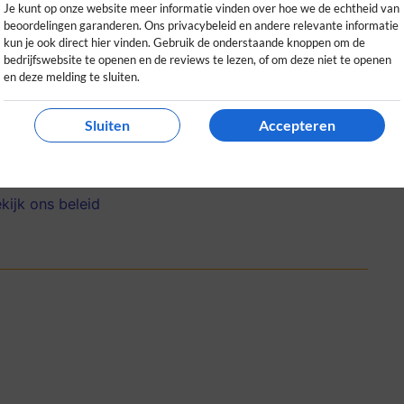
Je kunt op onze website meer informatie vinden over hoe we de echtheid van
beoordelingen garanderen. Ons privacybeleid en andere relevante informatie
kun je ook direct hier vinden. Gebruik de onderstaande knoppen om de
bedrijfswebsite te openen en de reviews te lezen, of om deze niet te openen
en deze melding te sluiten.
n fijne eiwitshakes met goede smaak. Erg
Sluiten
Accepteren
 kwalitatieve supplementen zoekt!
0
0
kijk ons beleid