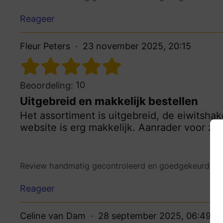
Reageer
Fleur Peters
23 november 2025, 20:15
10
Beoordeling:
Uitgebreid en makkelijk bestellen
Het assortiment is uitgebreid, de eiwitsha
website is erg makkelijk. Aanrader voor zo
Review handmatig gecontroleerd en goedgekeurd.
Be
Reageer
Celine van Dam
28 september 2025, 06:49