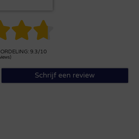



RDELING: 9.3/10
views)
Schrijf een review