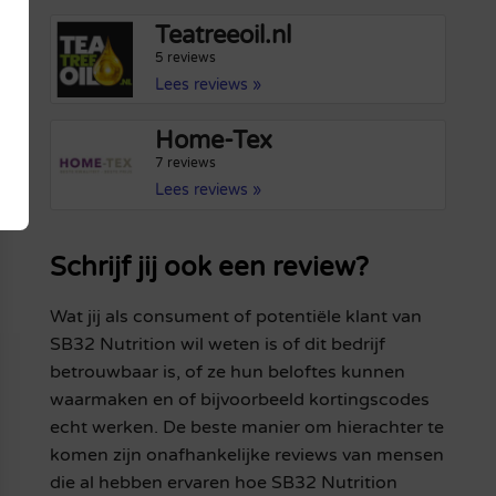
Teatreeoil.nl
5 reviews
Lees reviews »
Home-Tex
7 reviews
Lees reviews »
Schrijf jij ook een review?
Wat jij als consument of potentiële klant van
SB32 Nutrition wil weten is of dit bedrijf
betrouwbaar is, of ze hun beloftes kunnen
waarmaken en of bijvoorbeeld kortingscodes
echt werken. De beste manier om hierachter te
komen zijn onafhankelijke reviews van mensen
die al hebben ervaren hoe SB32 Nutrition