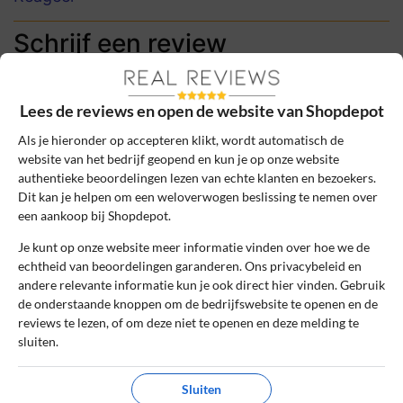
Schrijf een review
Het e-mailadres en bestelnummer worden niet
gepubliceerd. Vereiste velden zijn gemarkeerd
Lees de reviews en open de website van Shopdepot
met *
Als je hieronder op accepteren klikt, wordt automatisch de
website van het bedrijf geopend en kun je op onze website
Naam
*
authentieke beoordelingen lezen van echte klanten en bezoekers.
Dit kan je helpen om een weloverwogen beslissing te nemen over
een aankoop bij Shopdepot.
E-mail
*
Je kunt op onze website meer informatie vinden over hoe we de
echtheid van beoordelingen garanderen. Ons privacybeleid en
andere relevante informatie kun je ook direct hier vinden. Gebruik
Bestelnummer
de onderstaande knoppen om de bedrijfswebsite te openen en de
reviews te lezen, of om deze niet te openen en deze melding te
sluiten.
Review Titel *
Sluiten