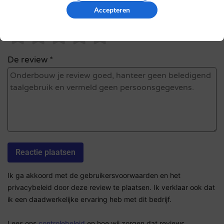
Accepteren
Sterrenbeoordeling *
De review *
Ik ga akkoord met de gebruikersvoorwaarden en het
privacybeleid door deze review te plaatsen. Ik verklaar ook dat
ik een daadwerkelijke ervaring heb met dit bedrijf.
Lees ons
controlebeleid
en hoe wij zorgen dat reviews