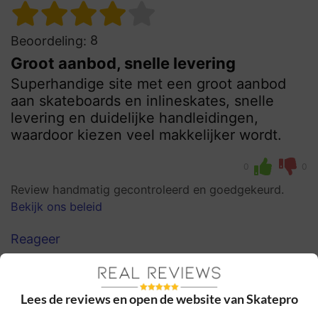
8
Beoordeling:
Groot aanbod, snelle levering
Superhandige site met een groot aanbod
aan skateboards en inlineskates, snelle
levering en duidelijke handleidingen,
waardoor kiezen veel makkelijker wordt.
0
0
Review handmatig gecontroleerd en goedgekeurd.
Bekijk ons beleid
Reageer
Casper D
23 juni 2024, 10:31
Lees de reviews en open de website van Skatepro