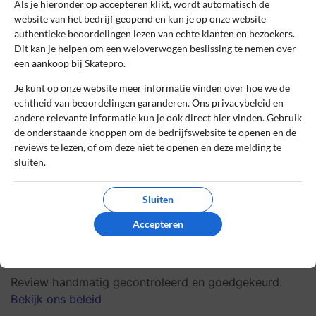
Als je hieronder op accepteren klikt, wordt automatisch de
2
Beoordeling:
website van het bedrijf geopend en kun je op onze website
authentieke beoordelingen lezen van echte klanten en bezoekers.
Don’t buy here
Dit kan je helpen om een weloverwogen beslissing te nemen over
Don’t buy here. Bought expensive skates
een aankoop bij Skatepro.
for my daughter here under the assumption
Je kunt op onze website meer informatie vinden over hoe we de
that this company would actually sell good
echtheid van beoordelingen garanderen. Ons privacybeleid en
skates. In practice, the inner closure
andere relevante informatie kun je ook direct hier vinden. Gebruik
appears to be designed in such a way that
de onderstaande knoppen om de bedrijfswebsite te openen en de
they get caught while skating, resulting in
reviews te lezen, of om deze niet te openen en deze melding te
falls. This company’s response was: try to
sluiten.
keep your legs further apart while skating!
Furthermore, you are not entitled to
Sluiten
anything because they are abroad. Not
Accepteren
recommended. Unsafe foreign junk.
0
0
Review handmatig gecontroleerd en goedgekeurd.
Bekijk ons beleid