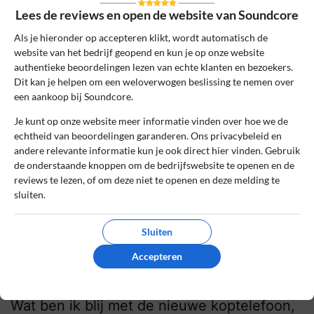
Lees de reviews en open de website van Soundcore
Fantastische bril, waarbij de muziek direct
uit de pootjes komt. Nette levering en de
Als je hieronder op accepteren klikt, wordt automatisch de
organisatie komt professioneel en goed
website van het bedrijf geopend en kun je op onze website
over.
authentieke beoordelingen lezen van echte klanten en bezoekers.
Dit kan je helpen om een weloverwogen beslissing te nemen over
een aankoop bij Soundcore.
0
0
Review handmatig gecontroleerd en goedgekeurd.
Je kunt op onze website meer informatie vinden over hoe we de
echtheid van beoordelingen garanderen. Ons privacybeleid en
Bekijk ons beleid
andere relevante informatie kun je ook direct hier vinden. Gebruik
de onderstaande knoppen om de bedrijfswebsite te openen en de
Reageer
reviews te lezen, of om deze niet te openen en deze melding te
sluiten.
Jan
11 november 2021, 14:48
Sluiten
Accepteren
10
Beoordeling:
Erg blij
Wat ben ik blij met de nieuwe koptelefoon,