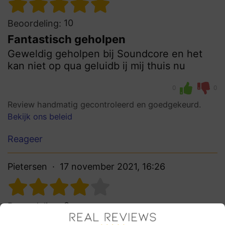
10
Beoordeling:
Fantastisch geholpen
Geweldig geholpen bij Soundcore en het
kan niet op qua geluidb ij mij thuis nu
0
0
Review handmatig gecontroleerd en goedgekeurd.
Bekijk ons beleid
Reageer
Pietersen
17 november 2021, 16:26
8
Beoordeling:
Super ervaring bij Soundcore