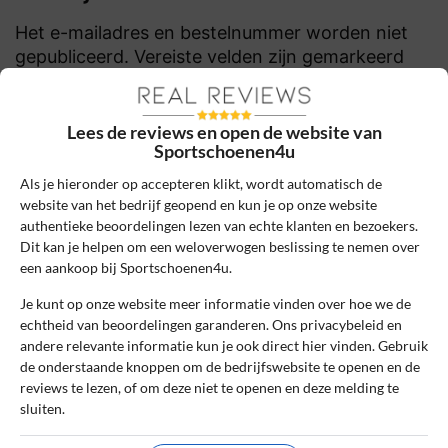
Het e-mailadres en bestelnummer worden niet
gepubliceerd. Vereiste velden zijn gemarkeerd
met *
Naam
*
Lees de reviews en open de website van
Sportschoenen4u
Als je hieronder op accepteren klikt, wordt automatisch de
E-mail
*
website van het bedrijf geopend en kun je op onze website
authentieke beoordelingen lezen van echte klanten en bezoekers.
Dit kan je helpen om een weloverwogen beslissing te nemen over
een aankoop bij Sportschoenen4u.
Bestelnummer
Je kunt op onze website meer informatie vinden over hoe we de
echtheid van beoordelingen garanderen. Ons privacybeleid en
andere relevante informatie kun je ook direct hier vinden. Gebruik
Review Titel *
de onderstaande knoppen om de bedrijfswebsite te openen en de
reviews te lezen, of om deze niet te openen en deze melding te
sluiten.
Sterrenbeoordeling *