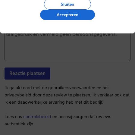
Sluiten
Accepteren
De review *
Ik ga akkoord met de gebruikersvoorwaarden en het
privacybeleid door deze review te plaatsen. Ik verklaar ook dat
ik een daadwerkelijke ervaring heb met dit bedrijf.
Lees ons
controlebeleid
en hoe wij zorgen dat reviews
authentiek zijn.