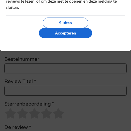
reviews te lezen, of om deze niet te openen en deze melding te
met *
sluiten.
Naam
*
Sluiten
Accepteren
E-mail
*
Bestelnummer
Review Titel *
Sterrenbeoordeling *
De review *