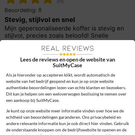
8
Beoordeling:
Stevig, stijlvol en snel
Mijn gepersonaliseerde koffer is stevig en
stijlvol, precies zoals beloofd! Snelle
levering, ruime keuze en handige tips op de
website. Erg tevreden!
Lees de reviews en open de website van
0
0
SuitMyCase
Review handmatig gecontroleerd en goedgekeurd.
Als je hieronder op accepteren klikt, wordt automatisch de
Bekijk ons beleid
website van het bedrijf geopend en kun je op onze website
authentieke beoordelingen lezen van echte klanten en bezoekers.
Reageer
Dit kan je helpen om een weloverwogen beslissing te nemen over
een aankoop bij SuitMyCase.
Schrijf een review
Je kunt op onze website meer informatie vinden over hoe we de
echtheid van beoordelingen garanderen. Ons privacybeleid en
Het e-mailadres en bestelnummer worden niet
andere relevante informatie kun je ook direct hier vinden. Gebruik
de onderstaande knoppen om de bedrijfswebsite te openen en de
gepubliceerd. Vereiste velden zijn gemarkeerd