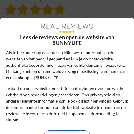
10
Beoordeling:
Verzending was vertraagd, maar de
rest was top!
Lees de reviews en open de website van
SUNNYLiFE
Mijn ervaring met deze webshop was over
het algemeen positief. De website was
Als je hieronder op accepteren klikt, wordt automatisch de
website van het bedrijf geopend en kun je op onze website
gemakkelijk te navigeren en de bestelling
authentieke beoordelingen lezen van echte klanten en bezoekers.
kon makkelijk betaald worden. Het product
Dit kan je helpen om een weloverwogen beslissing te nemen over
dat ik ontving, voldeed aan mijn
een aankoop bij SUNNYLiFE.
verwachtingen en met de klantenservice
heb ik geen contact gezocht omdat ik goed
Je kunt op onze website meer informatie vinden over hoe we de
echtheid van beoordelingen garanderen. Ons privacybeleid en
op de hoogte werd gehouden. Het enige
andere relevante informatie kun je ook direct hier vinden. Gebruik
kleine minpuntje was dat de verzending iets
de onderstaande knoppen om de bedrijfswebsite te openen en de
langer duurde dan verwacht, maar het was
reviews te lezen, of om deze niet te openen en deze melding te
nog steeds binnen een redelijke termijn.
sluiten.
0
0