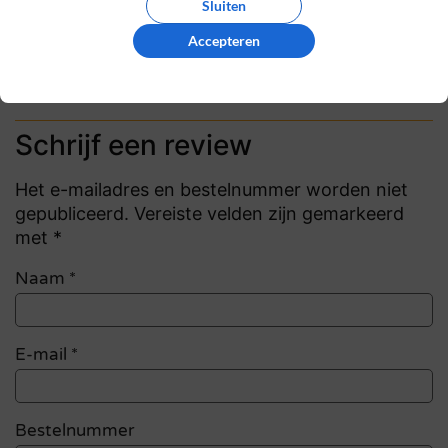
Sluiten
Review handmatig gecontroleerd en goedgekeurd.
Accepteren
Bekijk ons beleid
Reageer
Schrijf een review
Het e-mailadres en bestelnummer worden niet
gepubliceerd. Vereiste velden zijn gemarkeerd
met *
Naam
*
E-mail
*
Bestelnummer