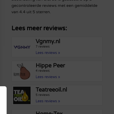
gecontroleerde reviews met een gemiddelde
van 4.4 uit 5 sterren.
Lees meer reviews:
Vgnmy.nl
7 reviews
Lees reviews »
Hippe Peer
4 reviews
Lees reviews »
Teatreeoil.nl
5 reviews
Lees reviews »