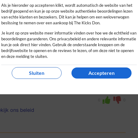
kijk ons beleid
Als je hieronder op accepteren klikt, wordt automatisch de website van het
bedrijf geopend en kun je op onze website authentieke beoordelingen lezen
van echte klanten en bezoekers. Dit kan je helpen om een weloverwogen
beslissing te nemen over een aankoop bij The Kicks Don.
Je kunt op onze website meer informatie vinden over hoe we de echtheid van
beoordelingen garanderen. Ons privacybeleid en andere relevante informatie
kun je ook direct hier vinden. Gebruik de onderstaande knoppen om de
bedrijfswebsite te openen en de reviews te lezen, of om deze niet te openen
en deze melding te sluiten.
Sluiten
Accepteren
s! Snelle levering, ruime keuze en handige
s dé plek voor sneakerliefhebbers!
0
0
kijk ons beleid