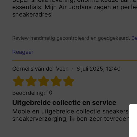
essentials. Mijn Air Jordans zagen er perfe
sneakeradres!
Review handmatig gecontroleerd en goedgekeurd.
Be
Reageer
Cornelis van der Veen
6 juli 2025, 12:40
10
Beoordeling:
Uitgebreide collectie en service
Mooie en uitgebreide collectie sneakers, s
sneakerverzorging, ik ben zeer tevreden m