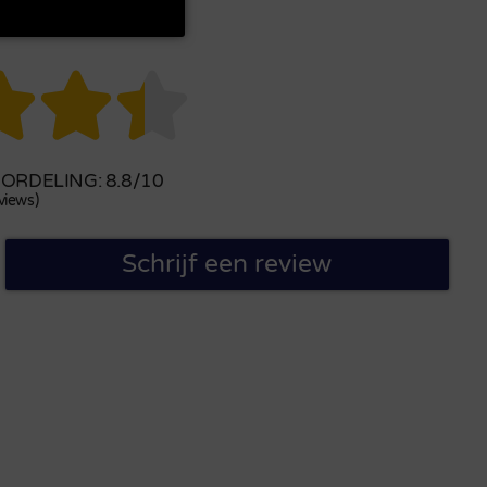



RDELING: 8.8/10
views)
Schrijf een review