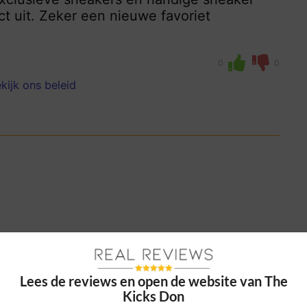
ct uit. Zeker een nieuwe favoriet
0
0
kijk ons beleid
nelle levering en handig assortiment
et mijn aankoop bij The Kicks Don!
Lees de reviews en open de website van The
Kicks Don
0
0