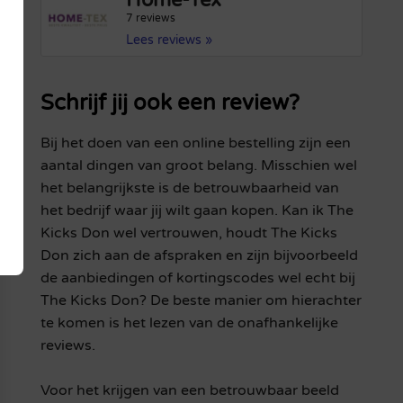
Home-Tex
7 reviews
Lees reviews »
Schrijf jij ook een review?
Bij het doen van een online bestelling zijn een
aantal dingen van groot belang. Misschien wel
het belangrijkste is de betrouwbaarheid van
het bedrijf waar jij wilt gaan kopen. Kan ik The
Kicks Don wel vertrouwen, houdt The Kicks
Don zich aan de afspraken en zijn bijvoorbeeld
de aanbiedingen of kortingscodes wel echt bij
The Kicks Don? De beste manier om hierachter
te komen is het lezen van de onafhankelijke
reviews.
Voor het krijgen van een betrouwbaar beeld