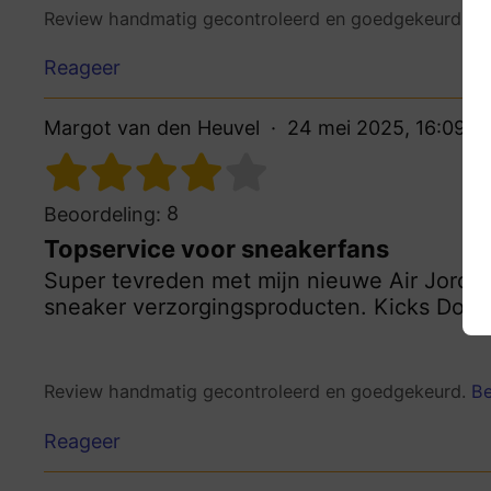
Review handmatig gecontroleerd en goedgekeurd.
Be
Reageer
Margot van den Heuvel
24 mei 2025, 16:09
8
Beoordeling:
Topservice voor sneakerfans
Super tevreden met mijn nieuwe Air Jordan
sneaker verzorgingsproducten. Kicks Don i
Review handmatig gecontroleerd en goedgekeurd.
Be
Reageer