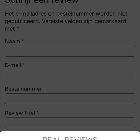
Het e-mailadres en bestelnummer worden niet
gepubliceerd. Vereiste velden zijn gemarkeerd
met *
Naam
*
E-mail
*
Bestelnummer
Review Titel *
Sterrenbeoordeling *