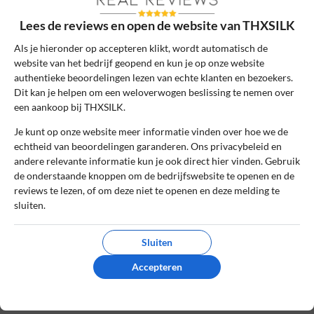
Lees de reviews en open de website van THXSILK
Als je hieronder op accepteren klikt, wordt automatisch de
De review *
website van het bedrijf geopend en kun je op onze website
authentieke beoordelingen lezen van echte klanten en bezoekers.
Dit kan je helpen om een weloverwogen beslissing te nemen over
een aankoop bij THXSILK.
Je kunt op onze website meer informatie vinden over hoe we de
echtheid van beoordelingen garanderen. Ons privacybeleid en
andere relevante informatie kun je ook direct hier vinden. Gebruik
de onderstaande knoppen om de bedrijfswebsite te openen en de
reviews te lezen, of om deze niet te openen en deze melding te
sluiten.
Ik ga akkoord met de gebruikersvoorwaarden en het
privacybeleid door deze review te plaatsen. Ik verklaar ook dat
Sluiten
ik een daadwerkelijke ervaring heb met dit bedrijf.
Accepteren
Lees ons
controlebeleid
en hoe wij zorgen dat reviews
authentiek zijn.