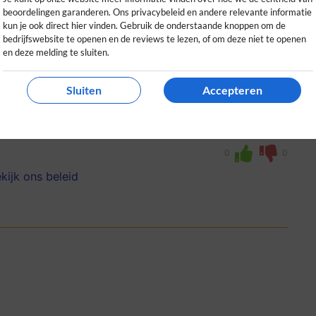
beoordelingen garanderen. Ons privacybeleid en andere relevante informatie
kun je ook direct hier vinden. Gebruik de onderstaande knoppen om de
bedrijfswebsite te openen en de reviews te lezen, of om deze niet te openen
en deze melding te sluiten.
Sluiten
Accepteren
producten en een gebruiksvriendelijke
n de duidelijke communicatie van Timbler.
0
0
kijk ons beleid