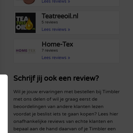
Lees reviews »
Teatreeoil.nl
5 reviews
Lees reviews »
Home-Tex
7 reviews
Lees reviews »
Schrijf jij ook een review?
Wil je jouw ervaringen met bestellen bij Timbler
met ons delen of wil je graag eerst de
beoordelingen van andere klanten lezen
voordat je beslist iets te gaan kopen? Lees hier
onafhankelijke reviews van echte klanten en
bepaal aan de hand daarvan of je Timbler een