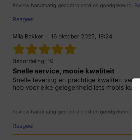
Review handmatig gecontroleerd en goedgekeurd.
Be
Reageer
Mila Bakker
16 oktober 2025, 19:24
10
Beoordeling:
Snelle service, mooie kwaliteit
Snelle levering en prachtige kwaliteit van
heb voor elke gelegenheid iets moois kunn
Review handmatig gecontroleerd en goedgekeurd.
Be
Reageer