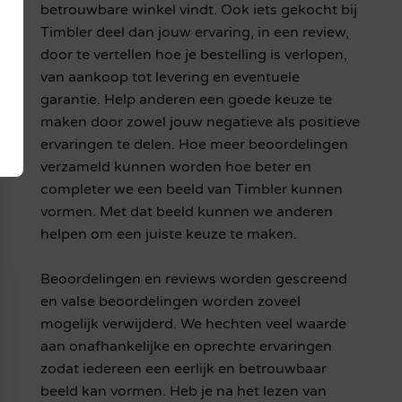
betrouwbare winkel vindt. Ook iets gekocht bij
Timbler deel dan jouw ervaring, in een review,
door te vertellen hoe je bestelling is verlopen,
van aankoop tot levering en eventuele
garantie. Help anderen een goede keuze te
maken door zowel jouw negatieve als positieve
ervaringen te delen. Hoe meer beoordelingen
verzameld kunnen worden hoe beter en
completer we een beeld van Timbler kunnen
vormen. Met dat beeld kunnen we anderen
helpen om een juiste keuze te maken.
Beoordelingen en reviews worden gescreend
en valse beoordelingen worden zoveel
mogelijk verwijderd. We hechten veel waarde
aan onafhankelijke en oprechte ervaringen
zodat iedereen een eerlijk en betrouwbaar
beeld kan vormen. Heb je na het lezen van