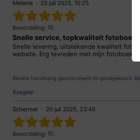
Melanie
25 juli 2025, 10:25
10
Beoordeling:
Snelle service, topkwaliteit fotoboek
Snelle levering, uitstekende kwaliteit foto
website. Erg tevreden met mijn fotoboek e
Review handmatig gecontroleerd en goedgekeurd.
Be
Reageer
Schermer
20 juli 2025, 23:49
10
Beoordeling: