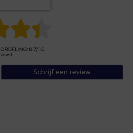



RDELING: 8.7/10
views)
Schrijf een review