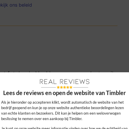
kijk ons beleid
 het fotoboek. Veel keuze aan producten, ik
en vinden. Echt een aanrader!
Lees de reviews en open de website van Timbler
0
0
kijk ons beleid
Als je hieronder op accepteren klikt, wordt automatisch de website van het
bedrijf geopend en kun je op onze website authentieke beoordelingen lezen
van echte klanten en bezoekers. Dit kan je helpen om een weloverwogen
beslissing te nemen over een aankoop bij Timbler.
Je kunt op onze website meer informatie vinden over hoe we de echtheid van