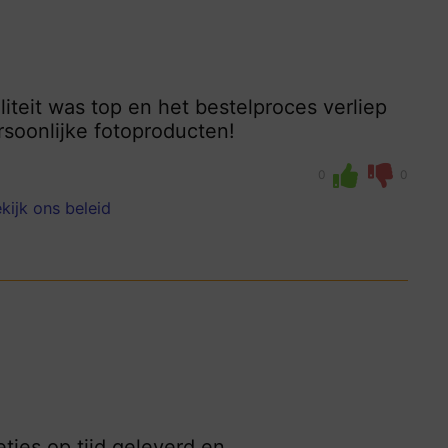
iteit was top en het bestelproces verliep
rsoonlijke fotoproducten!
0
0
kijk ons beleid
tjes op tijd geleverd en