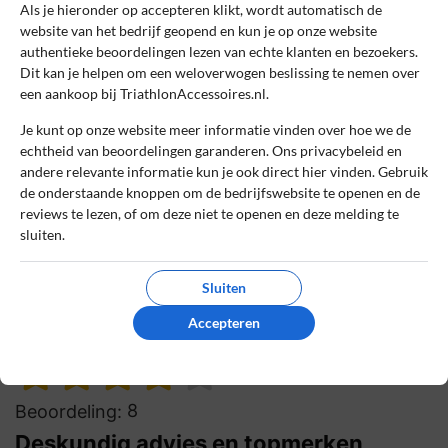
Als je hieronder op accepteren klikt, wordt automatisch de
Topservice en ruim aanbod
website van het bedrijf geopend en kun je op onze website
authentieke beoordelingen lezen van echte klanten en bezoekers.
Groot assortiment van topmerken, snelle
Dit kan je helpen om een weloverwogen beslissing te nemen over
levering en deskundig advies in de winkel.
een aankoop bij TriathlonAccessoires.nl.
Alle triathlonbenodigdheden onder één dak,
ik ben erg tevreden!
Je kunt op onze website meer informatie vinden over hoe we de
echtheid van beoordelingen garanderen. Ons privacybeleid en
andere relevante informatie kun je ook direct hier vinden. Gebruik
0
0
de onderstaande knoppen om de bedrijfswebsite te openen en de
Review handmatig gecontroleerd en goedgekeurd.
reviews te lezen, of om deze niet te openen en deze melding te
Bekijk ons beleid
sluiten.
Reageer
Sluiten
Accepteren
Sarah
14 oktober 2024, 10:04
8
Beoordeling:
Deskundig advies en topmerken