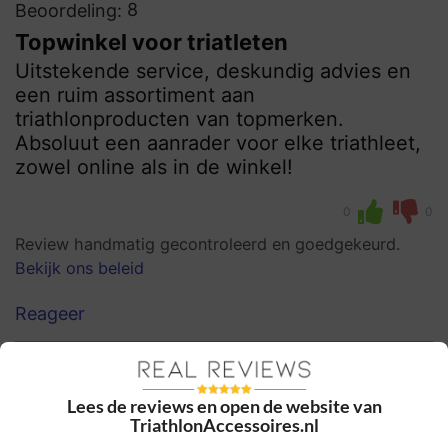
8
Beoordeling:
Topwinkel voor triatleten
Uitstekende service, deskundig advies en
een ruim assortiment aan
triathlonproducten van topmerken.
Absoluut een aanrader voor elke triathleet,
zowel online als in de winkel!
0
0
Review handmatig gecontroleerd en goedgekeurd.
Bekijk ons beleid
Reageer
Stella
3 december 2024, 12:04
Lees de reviews en open de website van
TriathlonAccessoires.nl
10
Beoordeling: