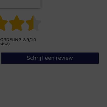



RDELING: 8.9/10
views)
Schrijf een review