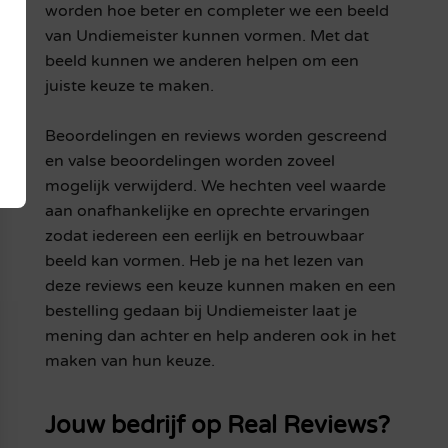
worden hoe beter en completer we een beeld
van Undiemeister kunnen vormen. Met dat
beeld kunnen we anderen helpen om een
juiste keuze te maken.
Beoordelingen en reviews worden gescreend
en valse beoordelingen worden zoveel
mogelijk verwijderd. We hechten veel waarde
aan onafhankelijke en oprechte ervaringen
zodat iedereen een eerlijk en betrouwbaar
beeld kan vormen. Heb je na het lezen van
deze reviews een keuze kunnen maken en een
bestelling gedaan bij Undiemeister laat je
mening dan achter en help anderen ook in het
maken van hun keuze.
Jouw bedrijf op Real Reviews?