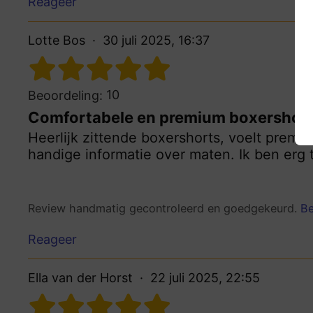
Reageer
Lotte Bos
30 juli 2025, 16:37
10
Beoordeling:
Comfortabele en premium boxershor
Heerlijk zittende boxershorts, voelt premi
handige informatie over maten. Ik ben erg
Review handmatig gecontroleerd en goedgekeurd.
Be
Reageer
Ella van der Horst
22 juli 2025, 22:55