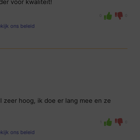
er voor kwaliteit!
0
0
kijk ons beleid
l zeer hoog, ik doe er lang mee en ze
1
0
kijk ons beleid