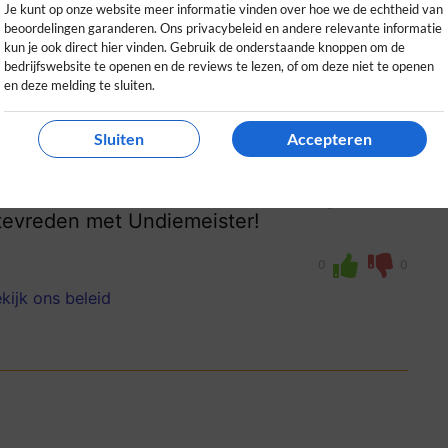
Je kunt op onze website meer informatie vinden over hoe we de echtheid van
beoordelingen garanderen. Ons privacybeleid en andere relevante informatie
kun je ook direct hier vinden. Gebruik de onderstaande knoppen om de
bedrijfswebsite te openen en de reviews te lezen, of om deze niet te openen
en deze melding te sluiten.
Sluiten
Accepteren
ts
um aan en duurzaam. Snelle levering en
 tevreden met Undiemeister!
0
0
kijk ons beleid