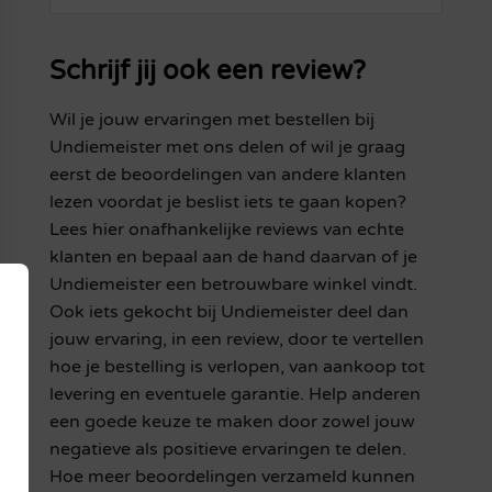
Schrijf jij ook een review?
Wil je jouw ervaringen met bestellen bij
Undiemeister met ons delen of wil je graag
eerst de beoordelingen van andere klanten
lezen voordat je beslist iets te gaan kopen?
Lees hier onafhankelijke reviews van echte
klanten en bepaal aan de hand daarvan of je
Undiemeister een betrouwbare winkel vindt.
Ook iets gekocht bij Undiemeister deel dan
jouw ervaring, in een review, door te vertellen
hoe je bestelling is verlopen, van aankoop tot
levering en eventuele garantie. Help anderen
een goede keuze te maken door zowel jouw
negatieve als positieve ervaringen te delen.
Hoe meer beoordelingen verzameld kunnen