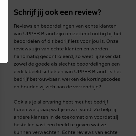
Schrijf jij ook een review?
Reviews en beoordelingen van echte klanten
van UPPER Brand zijn ontzettend nuttig bij het
beoordelen of dit bedrijf iets voor jou is. Onze
reviews zijn van echte klanten en worden
handmatig gecontroleerd, zo weet jij zeker dat
zowel de goede als slechte beoordelingen een
eerlijk beeld schetsen van UPPER Brand. Is het
bedrijf betrouwbaar, werken de kortingscodes
en houden zij zich aan de verzendtijd?
Ook als je al ervaring hebt met het bedrijf
horen we graag wat je ervan vond. Zo help jij
andere klanten in de toekomst om voordat zij
bestellen vast een beeld te geven wat ze
kunnen verwachten. Echte reviews van echte