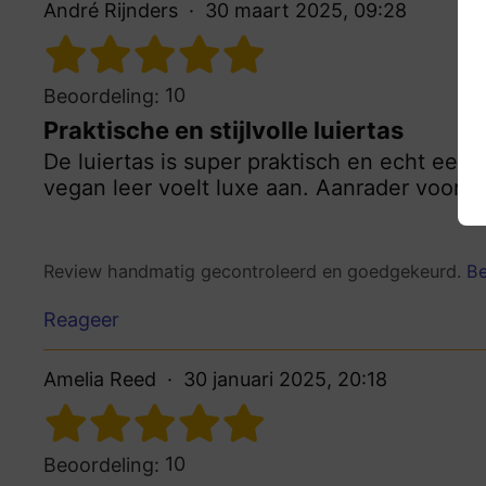
André Rijnders
30 maart 2025, 09:28
10
Beoordeling:
Praktische en stijlvolle luiertas
De luiertas is super praktisch en echt een b
vegan leer voelt luxe aan. Aanrader voor i
Review handmatig gecontroleerd en goedgekeurd.
Be
Reageer
Amelia Reed
30 januari 2025, 20:18
10
Beoordeling: