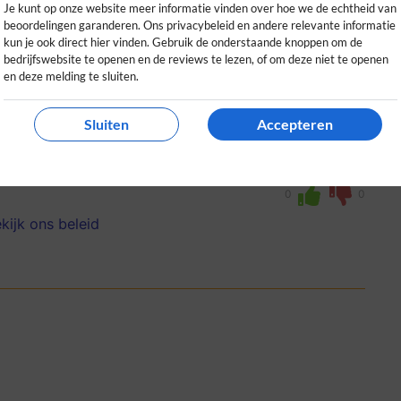
Je kunt op onze website meer informatie vinden over hoe we de echtheid van
beoordelingen garanderen. Ons privacybeleid en andere relevante informatie
kun je ook direct hier vinden. Gebruik de onderstaande knoppen om de
bedrijfswebsite te openen en de reviews te lezen, of om deze niet te openen
en deze melding te sluiten.
Sluiten
Accepteren
likvanger! Alles blijft georganiseerd en het
edere ouder.
0
0
kijk ons beleid