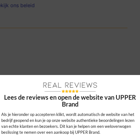
kijk ons beleid
n stijlvol, met veel handige opbergvakken
moderne ouder!
Lees de reviews en open de website van UPPER
0
0
Brand
kijk ons beleid
Als je hieronder op accepteren klikt, wordt automatisch de website van het
bedrijf geopend en kun je op onze website authentieke beoordelingen lezen
van echte klanten en bezoekers. Dit kan je helpen om een weloverwogen
beslissing te nemen over een aankoop bij UPPER Brand.