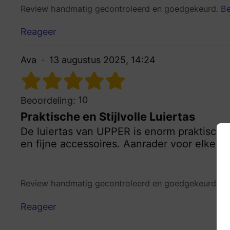
Review handmatig gecontroleerd en goedgekeurd.
Be
Reageer
Ava
13 augustus 2025, 14:24
10
Beoordeling:
Praktische en Stijlvolle Luiertas
De luiertas van UPPER is enorm praktisch e
en fijne accessoires. Aanrader voor elke 
Review handmatig gecontroleerd en goedgekeurd.
Be
Reageer