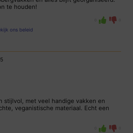
oon te houden!
0
0
kijk ons beleid
15
n stijlvol, met veel handige vakken en
hte, veganistische materiaal. Echt een
0
0