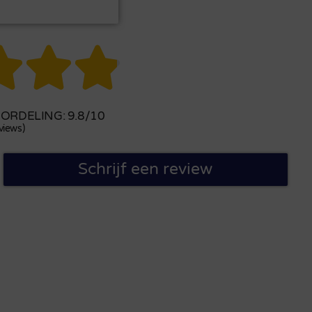



RDELING: 9.8/10
views)
Schrijf een review