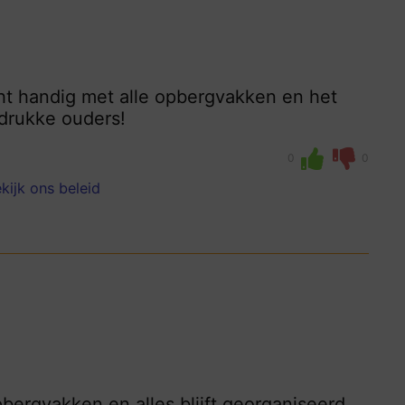
 echt handig met alle opbergvakken en het
 drukke ouders!
0
0
kijk ons beleid
1
opbergvakken en alles blijft georganiseerd.