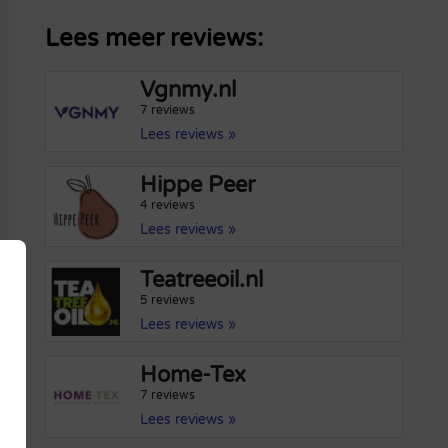
Lees meer reviews:
Vgnmy.nl
7 reviews
Lees reviews »
Hippe Peer
4 reviews
Lees reviews »
Teatreeoil.nl
5 reviews
Lees reviews »
Home-Tex
7 reviews
Lees reviews »