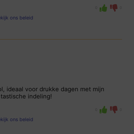
0
0
kijk ons beleid
vol, ideaal voor drukke dagen met mijn
ntastische indeling!
0
0
kijk ons beleid