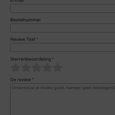
E-mail
*
Bestelnummer
Review Titel *
Sterrenbeoordeling *
De review *