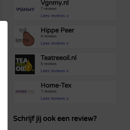
Vgnmy.nl
7 reviews
Lees reviews »
Hippe Peer
4 reviews
Lees reviews »
Teatreeoil.nl
5 reviews
Lees reviews »
Home-Tex
7 reviews
Lees reviews »
Schrijf jij ook een review?