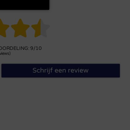



ORDELING: 9/10
views)
Schrijf een review