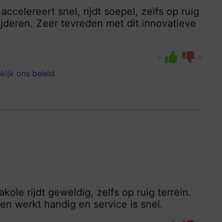
ccelereert snel, rijdt soepel, zelfs op ruig
wijderen. Zeer tevreden met dit innovatieve
0
0
kijk ons beleid
ole rijdt geweldig, zelfs op ruig terrein.
n werkt handig en service is snel.