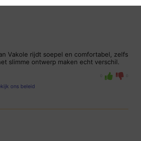
an Vakole rijdt soepel en comfortabel, zelfs
 het slimme ontwerp maken echt verschil.
0
0
kijk ons beleid