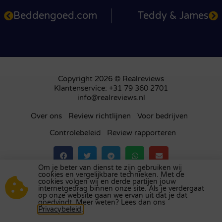
Beddengoed.com
Teddy & James
Copyright 2026 © Realreviews
Klantenservice: +31 79 360 2701
info@realreviews.nl
Over ons
Review richtlijnen
Voor bedrijven
Controlebeleid
Review rapporteren
Om je beter van dienst te zijn gebruiken wij
cookies en vergelijkbare technieken. Met de
Bezoek ons review platform in
het Verenigd
cookies volgen wij en derde partijen jouw
internetgedrag binnen onze site. Als je verdergaat
Koninkrijk
,
Frankrijk
,
Duitsland
,
België
,
Spanje
,
op onze website gaan we ervan uit dat je dat
Italië
,
Portugal
,
Polen
,
Denemarken
,
Finland
en
goedvindt. Meer weten? Lees dan ons
Privacybeleid
.
Zweden
.