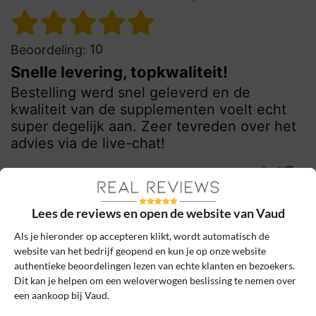
10
Beoordeling:
Snelle levering, topkwaliteit!
Bestelling werd snel geleverd en de
kwaliteit van de supplementen voelt echt
super degelijk aan. Zeer tevreden over het
advies via de live-chat!
0
0
Review handmatig gecontroleerd en goedgekeurd.
Lees de reviews en open de website van Vaud
Bekijk ons beleid
Als je hieronder op accepteren klikt, wordt automatisch de
Reageer
website van het bedrijf geopend en kun je op onze website
authentieke beoordelingen lezen van echte klanten en bezoekers.
Dit kan je helpen om een weloverwogen beslissing te nemen over
van Delft
20 november 2024, 16:40
een aankoop bij Vaud.