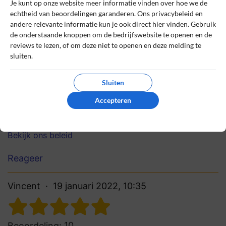
Je kunt op onze website meer informatie vinden over hoe we de
echtheid van beoordelingen garanderen. Ons privacybeleid en
8
Beoordeling:
andere relevante informatie kun je ook direct hier vinden. Gebruik
Snelle service, topkwaliteit
de onderstaande knoppen om de bedrijfswebsite te openen en de
reviews te lezen, of om deze niet te openen en deze melding te
Snelle levering en uitstekende kwaliteit
sluiten.
supplementen. Fijne klantenservice en
duidelijke informatie op de site. Ik kom hier
zeker terug!
Sluiten
Accepteren
0
0
Review handmatig gecontroleerd en goedgekeurd.
Bekijk ons beleid
Reageer
Vincent
19 januari 2022, 10:35
10
Beoordeling: