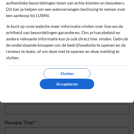
authentieke beoordelingen lezen van echte klanten en bezoekers.
Dit kan je helpen om een weloverwogen beslissing te nemen over
Schrijf een review
een aankoop bij LUSINI.
Je kunt op onze website meer informatie vinden over hoe we de
Het e-mailadres en bestelnummer worden niet
echtheid van beoordelingen garanderen. Ons privacybeleid en
gepubliceerd. Vereiste velden zijn gemarkeerd
andere relevante informatie kun je ook direct hier vinden. Gebruik
met *
de onderstaande knoppen om de bedrijfswebsite te openen en de
reviews te lezen, of om deze niet te openen en deze melding te
Naam
*
sluiten.
Sluiten
E-mail
*
Accepteren
Bestelnummer
Review Titel *