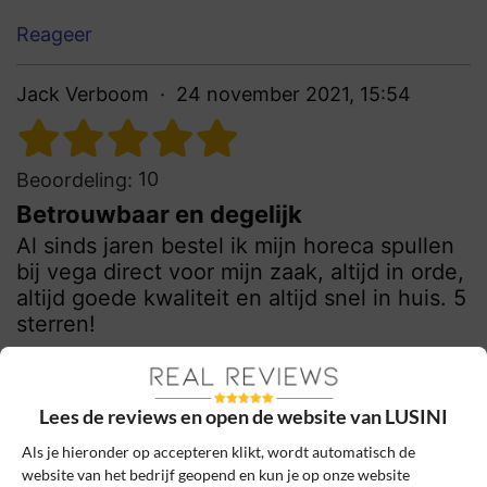
Reageer
Jack Verboom
24 november 2021, 15:54
10
Beoordeling:
Betrouwbaar en degelijk
Al sinds jaren bestel ik mijn horeca spullen
bij vega direct voor mijn zaak, altijd in orde,
altijd goede kwaliteit en altijd snel in huis. 5
sterren!
0
0
Review handmatig gecontroleerd en goedgekeurd.
Lees de reviews en open de website van LUSINI
Bekijk ons beleid
Als je hieronder op accepteren klikt, wordt automatisch de
website van het bedrijf geopend en kun je op onze website
Reageer