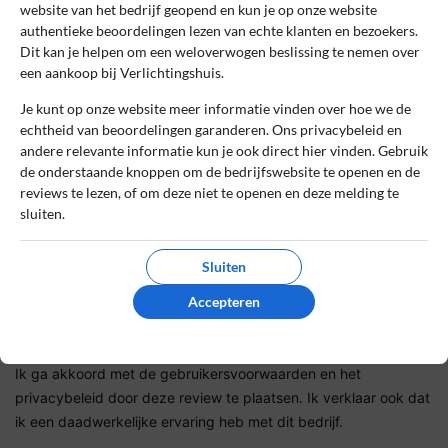
website van het bedrijf geopend en kun je op onze website
authentieke beoordelingen lezen van echte klanten en bezoekers.
Dit kan je helpen om een weloverwogen beslissing te nemen over
Sterrenbeoordeling *
een aankoop bij Verlichtingshuis.
Je kunt op onze website meer informatie vinden over hoe we de
echtheid van beoordelingen garanderen. Ons privacybeleid en
De review *
andere relevante informatie kun je ook direct hier vinden. Gebruik
de onderstaande knoppen om de bedrijfswebsite te openen en de
reviews te lezen, of om deze niet te openen en deze melding te
sluiten.
Sluiten
Accepteren
Ik ga akkoord met de gebruikersvoorwaarden en het
privacybeleid door deze review te plaatsen. Ik verklaar ook dat
ik een daadwerkelijke ervaring heb met dit bedrijf.