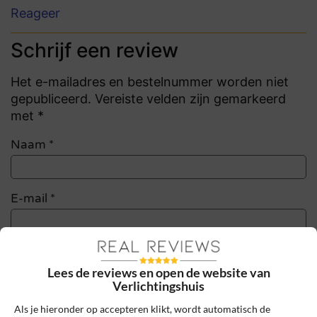
Reageer
Schrijf een review
Het e-mailadres en bestelnummer worden niet
gepubliceerd. Vereiste velden zijn gemarkeerd
met *
Naam
*
E-mail
*
Bestelnummer
Lees de reviews en open de website van
Verlichtingshuis
Review Titel *
Als je hieronder op accepteren klikt, wordt automatisch de