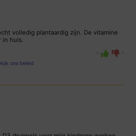
cht volledig plantaardig zijn. De vitamine
 in huis.
0
0
kijk ons beleid
e D3 druppels voor mijn kinderen werken