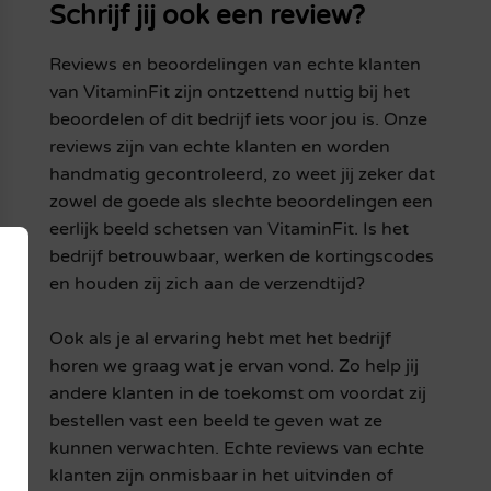
Schrijf jij ook een review?
Reviews en beoordelingen van echte klanten
van VitaminFit zijn ontzettend nuttig bij het
beoordelen of dit bedrijf iets voor jou is. Onze
reviews zijn van echte klanten en worden
handmatig gecontroleerd, zo weet jij zeker dat
zowel de goede als slechte beoordelingen een
eerlijk beeld schetsen van VitaminFit. Is het
bedrijf betrouwbaar, werken de kortingscodes
en houden zij zich aan de verzendtijd?
Ook als je al ervaring hebt met het bedrijf
horen we graag wat je ervan vond. Zo help jij
andere klanten in de toekomst om voordat zij
bestellen vast een beeld te geven wat ze
kunnen verwachten. Echte reviews van echte
klanten zijn onmisbaar in het uitvinden of