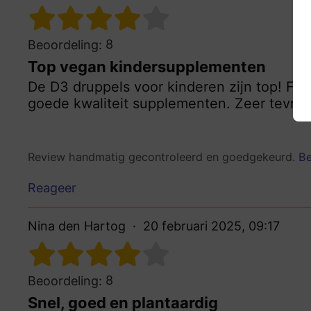
8
Beoordeling:
Top vegan kindersupplementen
De D3 druppels voor kinderen zijn top! Fijn 
goede kwaliteit supplementen. Zeer tevred
Review handmatig gecontroleerd en goedgekeurd.
Be
Reageer
Nina den Hartog
20 februari 2025, 09:17
8
Beoordeling:
Snel, goed en plantaardig