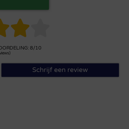



ORDELING: 8/10
views)
Schrijf een review