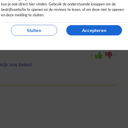
kun je ook direct hier vinden. Gebruik de onderstaande knoppen om de
bedrijfswebsite te openen en de reviews te lezen, of om deze niet te openen
en deze melding te sluiten.
Sluiten
Accepteren
dat alles vegan is, snelle levering en
en met VitaminFit!
0
0
kijk ons beleid