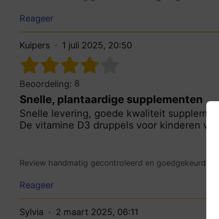
Reageer
Kuipers
1 juli 2025, 20:50
8
Beoordeling:
Snelle, plantaardige supplementen
Snelle levering, goede kwaliteit supplemente
De vitamine D3 druppels voor kinderen wer
Review handmatig gecontroleerd en goedgekeurd.
Be
Reageer
Sylvia
2 maart 2025, 06:11