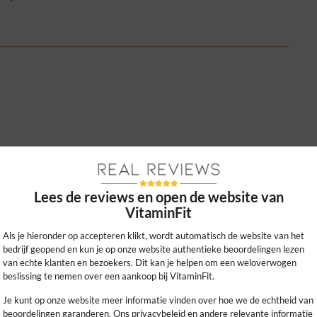
n en fijn dat alles volledig plantaardig is.
ken erg prettig en betrouwbaar.
Lees de reviews en open de website van
VitaminFit
0
0
kijk ons beleid
Als je hieronder op accepteren klikt, wordt automatisch de website van het
bedrijf geopend en kun je op onze website authentieke beoordelingen lezen
van echte klanten en bezoekers. Dit kan je helpen om een weloverwogen
beslissing te nemen over een aankoop bij VitaminFit.
Je kunt op onze website meer informatie vinden over hoe we de echtheid van
beoordelingen garanderen. Ons privacybeleid en andere relevante informatie