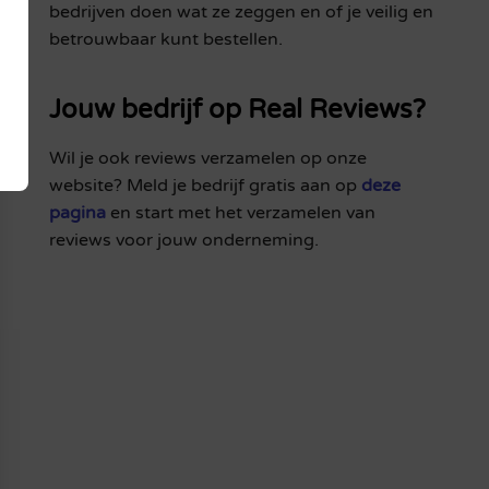
bedrijven doen wat ze zeggen en of je veilig en
betrouwbaar kunt bestellen.
Jouw bedrijf op Real Reviews?
Wil je ook reviews verzamelen op onze
website? Meld je bedrijf gratis aan op
deze
pagina
en start met het verzamelen van
reviews voor jouw onderneming.