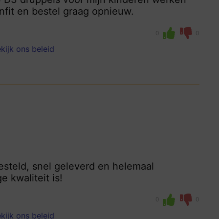
nfit en bestel graag opnieuw.
0
0
kijk ons beleid
esteld, snel geleverd en helemaal
e kwaliteit is!
0
0
kijk ons beleid