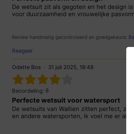
De wetsuit zit als gegoten en het design is 
voor duurzaamheid en vrouwelijke pasvor
Review handmatig gecontroleerd en goedgekeurd.
Be
Reageer
Odette Bos
31 juli 2025, 18:48
8
Beoordeling:
Perfecte wetsuit voor watersport
De wetsuits van Wallien zitten perfect, zijn
en andere watersporten, ik voel me er altij