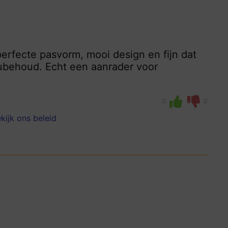
erfecte pasvorm, mooi design en fijn dat
eubehoud. Echt een aanrader voor
0
0
kijk ons beleid