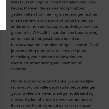
WALLIEN en krijg hulp bij het maken van jouw
keuze. Mensen die een aankoop hebben
gedaan laten hun mening en ervaringen achter
in een review, met deze informatie helpen ze
anderen in hun aankoopproces. Heb je ook iets
gekocht bij WALLIEN laat dan een beoordeling
achter zodat het geschetste beeld zo
betrouwbaar en compleet mogelijk wordt. Deel
jouw ervaring door te vertellen over jouw
bestelling, van aankoop tot levering en
eventuele afhandeling van klachten of
garantie.
Om te zorgen voor onafhankelijke en eerlijke
reviews, worden alle geplaatste beoordelingen
gecontroleerd en eventueel gemodereerd bij
onwaarheden of andere onvolkomenheden.
Een review helpt bij het al dan niet te kiezen