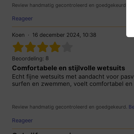
Review handmatig gecontroleerd en goedgekeurd.
Be
Reageer
Koen
16 december 2024, 10:38
8
Beoordeling:
Comfortabele en stijlvolle wetsuits
Echt fijne wetsuits met aandacht voor pasv
surfen en zwemmen, voelt comfortabel en z
Review handmatig gecontroleerd en goedgekeurd.
Be
Reageer