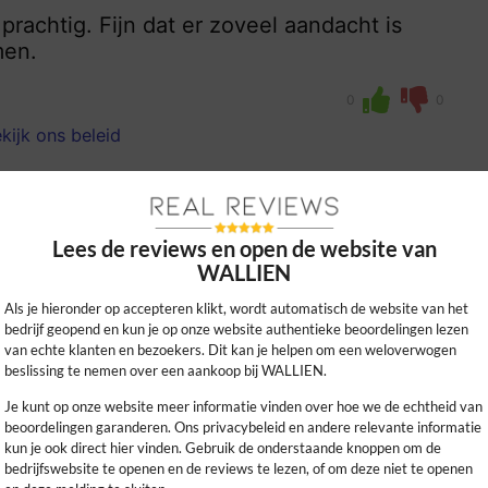
prachtig. Fijn dat er zoveel aandacht is
men.
0
0
kijk ons beleid
Lees de reviews en open de website van
WALLIEN
Als je hieronder op accepteren klikt, wordt automatisch de website van het
bedrijf geopend en kun je op onze website authentieke beoordelingen lezen
van echte klanten en bezoekers. Dit kan je helpen om een weloverwogen
beslissing te nemen over een aankoop bij WALLIEN.
 stijlvol en duurzaam. Echt top voor surfen
Je kunt op onze website meer informatie vinden over hoe we de echtheid van
d zelfverzekerd in!
beoordelingen garanderen. Ons privacybeleid en andere relevante informatie
kun je ook direct hier vinden. Gebruik de onderstaande knoppen om de
bedrijfswebsite te openen en de reviews te lezen, of om deze niet te openen
0
0