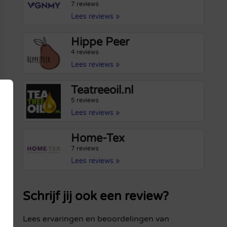
7 reviews
Lees reviews »
Hippe Peer
4 reviews
Lees reviews »
Teatreeoil.nl
5 reviews
Lees reviews »
Home-Tex
7 reviews
Lees reviews »
Schrijf jij ook een review?
Lees ervaringen en beoordelingen van