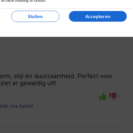
en deze melding te sluiten.
kijk ons beleid
Sluiten
Accepteren
orm, stijl en duurzaamheid. Perfect voor
iet er geweldig uit!
0
0
kijk ons beleid