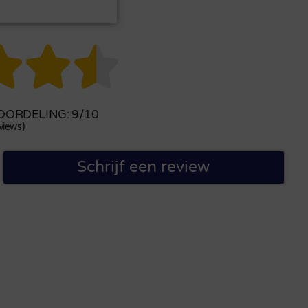



ORDELING: 9/10
views)
Schrijf een review