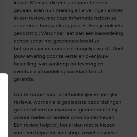
keuze. Mensen die een aankoop hebben
gedaan laten hun mening en ervaringen achter
in een review, met deze informatie helpen ze
anderen in hun aankoopproces. Heb je ook iets
gekocht bij Waschbär laat dan een beoordeling
achter zodat het geschetste beeld zo
betrouwbaar en compleet mogelijk wordt. Deel
jouw ervaring door te vertellen over jouw
bestelling, van aankoop tot levering en
eventuele afhandeling van klachten of
garantie.
Om te zorgen voor onafhankelijke en eerlijke
reviews, worden alle geplaatste beoordelingen
gecontroleerd en eventueel gemodereerd bij
onwaarheden of andere onvolkomenheden.
Een review helpt bij het al dan niet te kiezen
voor een bepaalde webshop, zowel positieve