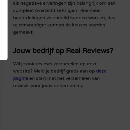
als negatieve ervaringen zijn belangrijk om een
compleet overzicht te krijgen. Hoe meer
beoordelingen verzameld kunnen worden, des
te eenvoudiger kunnen de keuzes worden
gemaakt.
Jouw bedrijf op Real Reviews?
Wil je ook reviews verzamelen op onze
website? Meld je bedrijf gratis aan op
deze
pagina
en start met het verzamelen van
reviews voor jouw onderneming.