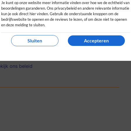
Je kunt op onze website meer informatie vinden over hoe we de echtheid van
beoordelingen garanderen. Ons privacybeleid en andere relevante informatie
kun je ook direct hier vinden. Gebruik de onderstaande knoppen om de
bedrijfswebsite te openen en de reviews te lezen, of om deze niet te openen
en deze melding te sluiten.
e levering en mooie kwaliteit kleding en
Sluiten
Accepteren
n bewuste levensstijl.
0
0
kijk ons beleid