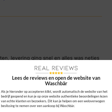
en, levering ging snel en alles was netjes
or mijn gezin.
0
0
Lees de reviews en open de website van
Waschbär
kijk ons beleid
Als je hieronder op accepteren klikt, wordt automatisch de website van het
bedrijf geopend en kun je op onze website authentieke beoordelingen lezen
van echte klanten en bezoekers. Dit kan je helpen om een weloverwogen
beslissing te nemen over een aankoop bij Waschbär.