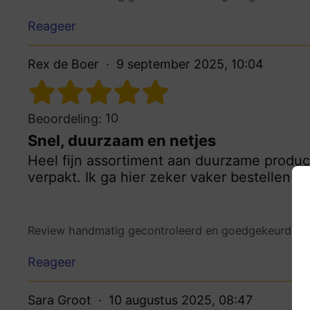
Reageer
Rex de Boer
9 september 2025, 10:04
10
Beoordeling:
Snel, duurzaam en netjes
Heel fijn assortiment aan duurzame product
verpakt. Ik ga hier zeker vaker bestellen vo
Review handmatig gecontroleerd en goedgekeurd.
Be
Reageer
Sara Groot
10 augustus 2025, 08:47