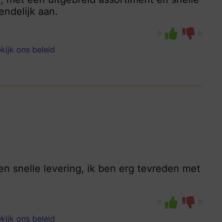
iendelijk aan.
0
0
kijk ons beleid
n snelle levering, ik ben erg tevreden met
0
0
kijk ons beleid