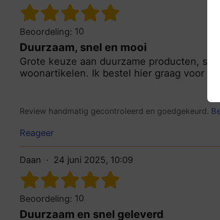
10
Beoordeling:
Duurzaam, snel en mooi
Grote keuze aan duurzame producten, snell
woonartikelen. Ik bestel hier graag voor ee
Review handmatig gecontroleerd en goedgekeurd.
Be
Reageer
Daan
24 juni 2025, 10:09
10
Beoordeling:
Duurzaam en snel geleverd