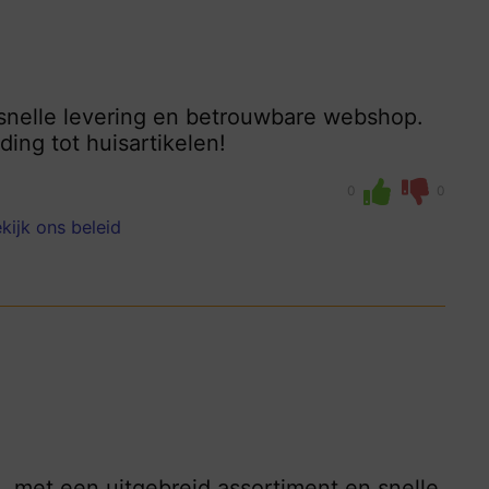
snelle levering en betrouwbare webshop.
eding tot huisartikelen!
0
0
kijk ons beleid
, met een uitgebreid assortiment en snelle