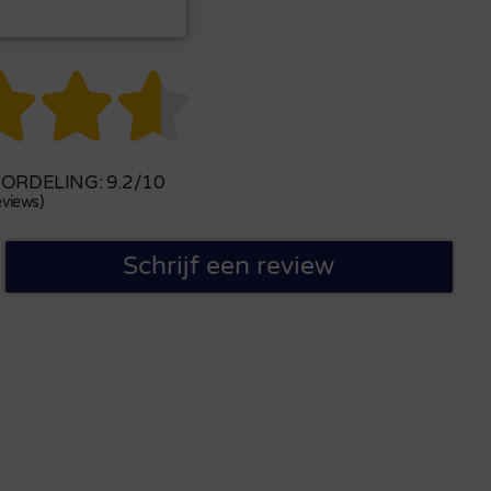



RDELING: 9.2/10
views)
Schrijf een review