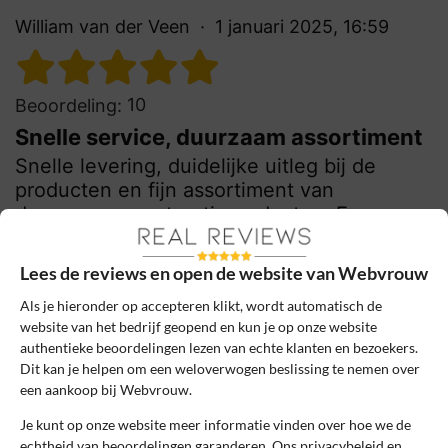
William van der Veen
1 januari 2025, 16:59
10
Beoordeling:
Snelle service, duurzaam assortiment
Snelle levering, duidelijke uitleg bij de
producten en fijn assortiment van
duurzame menstruatieproducten. Erg
tevreden met mijn aankoop en de
persoonlijke service.
Lees de reviews en open de website van Webvrouw
Als je hieronder op accepteren klikt, wordt automatisch de
0
0
website van het bedrijf geopend en kun je op onze website
Review handmatig gecontroleerd en goedgekeurd.
authentieke beoordelingen lezen van echte klanten en bezoekers.
Bekijk ons beleid
Dit kan je helpen om een weloverwogen beslissing te nemen over
een aankoop bij Webvrouw.
Reageer
Je kunt op onze website meer informatie vinden over hoe we de
echtheid van beoordelingen garanderen. Ons privacybeleid en