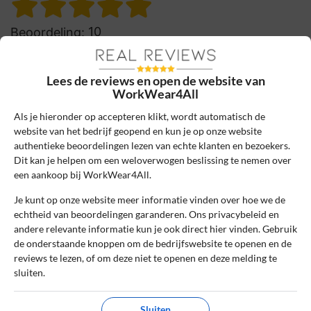
10
Beoordeling:
Super levering
Super levering, had snel werkschoenen
Lees de reviews en open de website van
nodig, via de sale schoenen besteld en had
WorkWear4All
ze de dag er op in huis!
Als je hieronder op accepteren klikt, wordt automatisch de
website van het bedrijf geopend en kun je op onze website
1
1
authentieke beoordelingen lezen van echte klanten en bezoekers.
Review handmatig gecontroleerd en goedgekeurd.
Dit kan je helpen om een weloverwogen beslissing te nemen over
een aankoop bij WorkWear4All.
Bekijk ons beleid
Je kunt op onze website meer informatie vinden over hoe we de
Reageer
echtheid van beoordelingen garanderen. Ons privacybeleid en
andere relevante informatie kun je ook direct hier vinden. Gebruik
de onderstaande knoppen om de bedrijfswebsite te openen en de
Bram Verbeij
6 februari 2022, 14:06
reviews te lezen, of om deze niet te openen en deze melding te
sluiten.
10
Beoordeling:
Sluiten