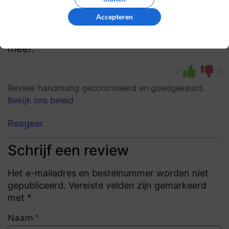
Fijne zaak, goede spullen
Accepteren
Hele fijne zaak, goede spullen en een
vriendelijke klantenservice, wat wil je nog
meer.
2
0
Review handmatig gecontroleerd en goedgekeurd.
Bekijk ons beleid
Reageer
Schrijf een review
Het e-mailadres en bestelnummer worden niet
gepubliceerd. Vereiste velden zijn gemarkeerd
met *
Naam
*