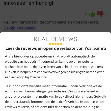
innovatief en handig!
0
0
Review handmatig gecontroleerd en goedgekeurd.
Bekijk ons beleid
Reageer
Lees de reviews en open de website van Yosi Samra
Zoe
14 april 2025, 20:46
Als je hieronder op accepteren klikt, wordt automatisch de
website van het bedrijf geopend en kun je op onze website
authentieke beoordelingen lezen van echte klanten en bezoekers.
10
Beoordeling:
Dit kan je helpen om een weloverwogen beslissing te nemen over
een aankoop bij Yosi Samra.
Heerlijke en handige schoenen
Je kunt op onze website meer informatie vinden over hoe we de
De opvouwbare flats van Yosi Samra zitten
echtheid van beoordelingen garanderen. Ons privacybeleid en
heerlijk en zijn super handig voor
andere relevante informatie kun je ook direct hier vinden. Gebruik
onderweg, en de kinderschoenen zijn echt
de onderstaande knoppen om de bedrijfswebsite te openen en de
ontzettend schattig.
reviews te lezen, of om deze niet te openen en deze melding te