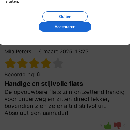
sluiten.
0
0
Review handmatig gecontroleerd en goedgekeurd.
Sluiten
Bekijk ons beleid
Accepteren
Reageer
Mila Peters
6 maart 2025, 13:25
8
Beoordeling:
Handige en stijlvolle flats
De opvouwbare flats zijn ontzettend handig
voor onderweg en zitten direct lekker,
bovendien zien ze er altijd stijlvol uit.
Absoluut een aanrader!
0
0