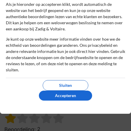
Als je hieronder op accepteren klikt, wordt automatisch de
kunnen maken en moet IK deze weer
website van het bedrijf geopend en kun je op onze website
komen halen. Belachelijk. Daarna krijg ik
authentieke beoordelingen lezen van echte klanten en bezoekers.
een e-mail van Zadig er Voltaire dat ze
Dit kan je helpen om een weloverwogen beslissing te nemen over
geen bon hebben en graag een foto er van
een aankoop bij Zadig & Voltaire.
willen. Ik heb deze bij de medewerker
Je kunt op onze website meer informatie vinden over hoe we de
ingeleverd! Sorry, maar ik raad Zadig et
echtheid van beoordelingen garanderen. Ons privacybeleid en
Voltair zeker niet aan!
andere relevante informatie kun je ook direct hier vinden. Gebruik
de onderstaande knoppen om de bedrijfswebsite te openen en de
0
0
reviews te lezen, of om deze niet te openen en deze melding te
Review handmatig gecontroleerd en goedgekeurd.
sluiten.
Bekijk ons beleid
Sluiten
Reageer
Accepteren
Romy
29 oktober 2022, 18:22
2
Beoordeling: