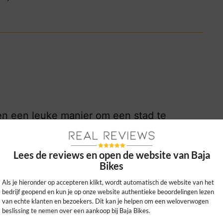
en een leuke manier om een stad te
eiziger.
0
0
Lees de reviews en open de website van Baja
Bikes
kijk ons beleid
Als je hieronder op accepteren klikt, wordt automatisch de website van het
bedrijf geopend en kun je op onze website authentieke beoordelingen lezen
van echte klanten en bezoekers. Dit kan je helpen om een weloverwogen
beslissing te nemen over een aankoop bij Baja Bikes.