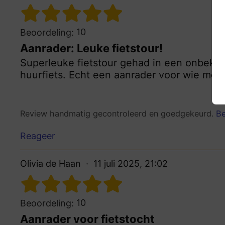
10
Beoordeling:
Aanrader: Leuke fietstour!
Superleuke fietstour gehad in een onbekend
huurfiets. Echt een aanrader voor wie meer
Review handmatig gecontroleerd en goedgekeurd.
Be
Reageer
Olivia de Haan
11 juli 2025, 21:02
10
Beoordeling:
Aanrader voor fietstocht