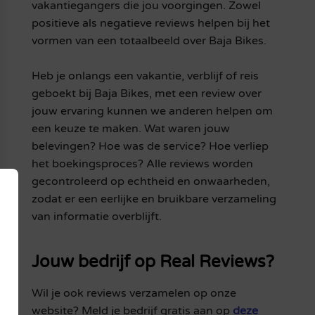
vakantiegangers die jou voorgingen. Zowel
positieve als negatieve reviews helpen bij het
vormen van een totaalbeeld over Baja Bikes.
Heb je onlangs een vakantie, verblijf of reis
geboekt bij Baja Bikes, met een review over
jouw ervaring kunnen we anderen helpen om
een keuze te maken. Wat waren jouw
belevingen? Hoe was de service? Hoe verliep
het boekingsproces? Alle reviews worden
gecontroleerd op echtheid en onwaarheden,
zodat er een eerlijke en bruikbare verzameling
van informatie overblijft.
Jouw bedrijf op Real Reviews?
Wil je ook reviews verzamelen op onze
website? Meld je bedrijf gratis aan op
deze