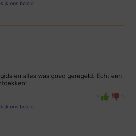
kijk ons beleid
 gids en alles was goed geregeld. Echt een
ntdekken!
0
0
kijk ons beleid