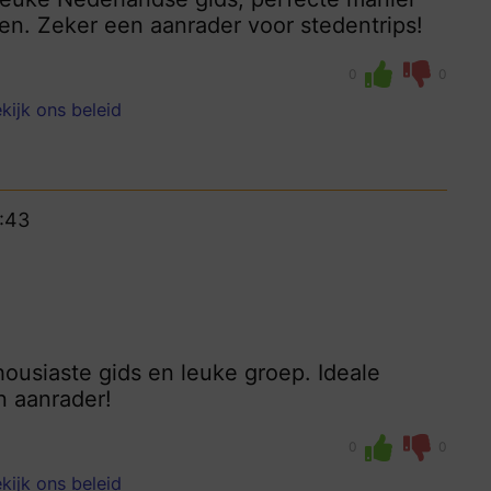
n. Zeker een aanrader voor stedentrips!
0
0
kijk ons beleid
:43
thousiaste gids en leuke groep. Ideale
n aanrader!
0
0
kijk ons beleid