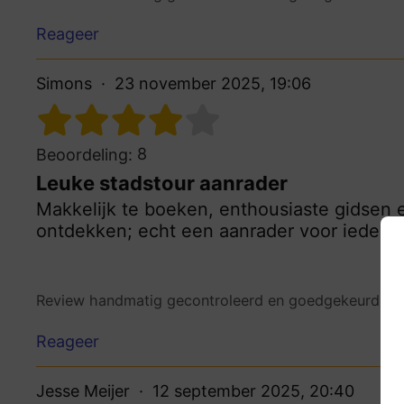
Reageer
Simons
23 november 2025, 19:06
8
Beoordeling:
Leuke stadstour aanrader
Makkelijk te boeken, enthousiaste gidsen 
ontdekken; echt een aanrader voor iedere r
Review handmatig gecontroleerd en goedgekeurd.
Be
Reageer
Jesse Meijer
12 september 2025, 20:40