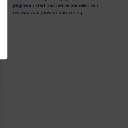
pagina
en start met het verzamelen van
reviews voor jouw onderneming.