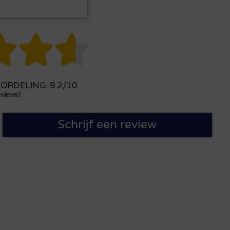



RDELING: 9.2/10
views)
Schrijf een review