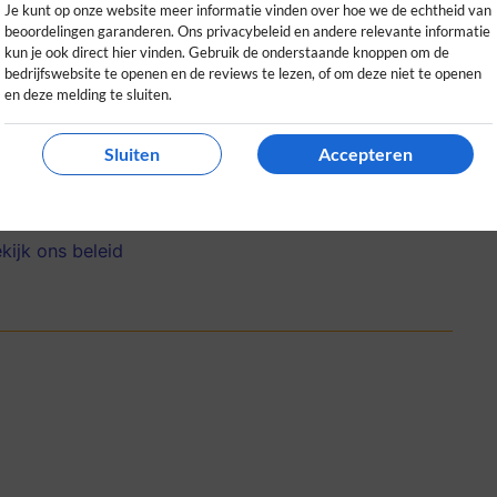
Je kunt op onze website meer informatie vinden over hoe we de echtheid van
beoordelingen garanderen. Ons privacybeleid en andere relevante informatie
kun je ook direct hier vinden. Gebruik de onderstaande knoppen om de
bedrijfswebsite te openen en de reviews te lezen, of om deze niet te openen
en deze melding te sluiten.
e stad, enthousiaste gids en fijne
Sluiten
Accepteren
 wil zien!
0
0
kijk ons beleid