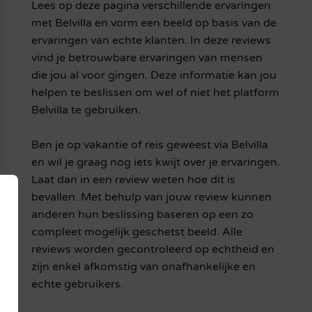
Lees op deze pagina verschillende ervaringen
met Belvilla en vorm een beeld op basis van de
ervaringen van echte klanten. In deze reviews
vind je betrouwbare ervaringen van mensen
die jou al voor gingen. Deze informatie kan jou
helpen te beslissen om wel of niet het platform
Belvilla te gebruiken.
Ben je op vakantie of reis geweest via Belvilla
en wil je graag nog iets kwijt over je ervaringen.
Laat dan in een review weten hoe dit is
bevallen. Met behulp van jouw review kunnen
anderen hun beslissing baseren op een zo
compleet mogelijk geschetst beeld. Alle
reviews worden gecontroleerd op echtheid en
zijn enkel afkomstig van onafhankelijke en
echte gebruikers.