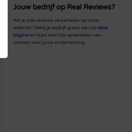
Jouw bedrijf op Real Reviews?
Wil je ook reviews verzamelen op onze
website? Meld je bedrijf gratis aan op
deze
pagina
en start met het verzamelen van
reviews voor jouw onderneming.