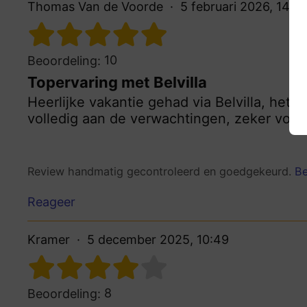
Thomas Van de Voorde
5 februari 2026, 14:3
10
Beoordeling:
Topervaring met Belvilla
Heerlijke vakantie gehad via Belvilla, het
volledig aan de verwachtingen, zeker voor 
Review handmatig gecontroleerd en goedgekeurd.
Be
Reageer
Kramer
5 december 2025, 10:49
8
Beoordeling: