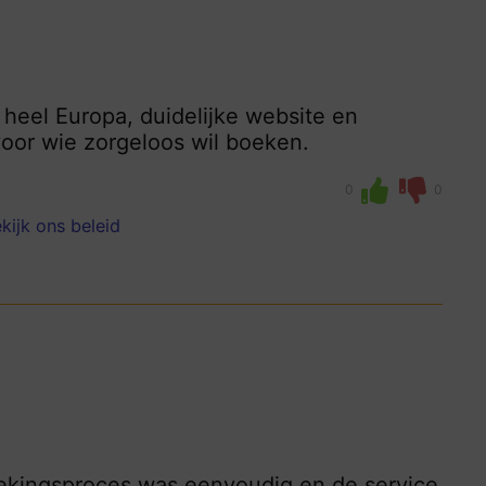
heel Europa, duidelijke website en
oor wie zorgeloos wil boeken.
0
0
kijk ons beleid
ekingsproces was eenvoudig en de service