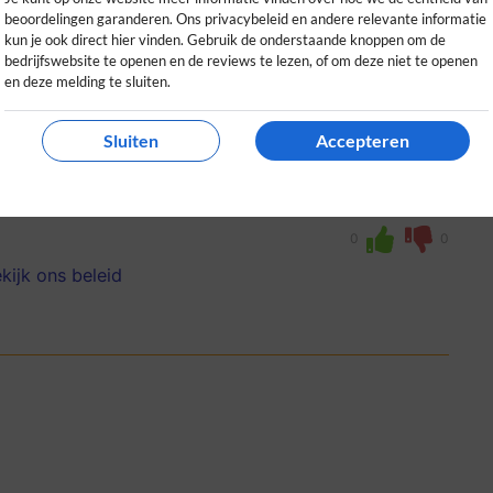
0
beoordelingen garanderen. Ons privacybeleid en andere relevante informatie
kun je ook direct hier vinden. Gebruik de onderstaande knoppen om de
bedrijfswebsite te openen en de reviews te lezen, of om deze niet te openen
en deze melding te sluiten.
Sluiten
Accepteren
 boeken ging soepel en het huisje voldeed
herhaling vatbaar!
0
0
kijk ons beleid