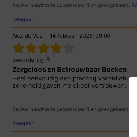
Review handmatig gecontroleerd en goedgekeurd.
Be
Reageer
Alex de Vos
14 februari 2026, 06:00
8
Beoordeling:
Zorgeloos en Betrouwbaar Boeken
Heel eenvoudig een prachtig vakantiehuis g
zekerheid gaven me direct vertrouwen. Ec
Review handmatig gecontroleerd en goedgekeurd.
Be
Reageer