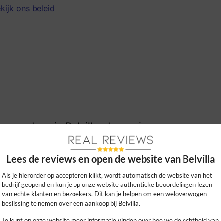
kijk ons beleid
evonden via Belvilla, de service en
ht een aanrader voor zorgeloos boeken!
Lees de reviews en open de website van Belvilla
0
0
kijk ons beleid
Als je hieronder op accepteren klikt, wordt automatisch de website van het
bedrijf geopend en kun je op onze website authentieke beoordelingen lezen
van echte klanten en bezoekers. Dit kan je helpen om een weloverwogen
beslissing te nemen over een aankoop bij Belvilla.
Je kunt op onze website meer informatie vinden over hoe we de echtheid van