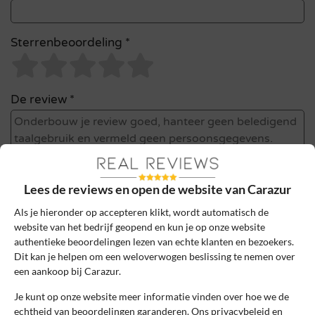
Sterrenbeoordeling *
De review *
Lees de reviews en open de website van Carazur
Als je hieronder op accepteren klikt, wordt automatisch de
website van het bedrijf geopend en kun je op onze website
authentieke beoordelingen lezen van echte klanten en bezoekers.
Dit kan je helpen om een weloverwogen beslissing te nemen over
Ik ga akkoord met de gebruikersvoorwaarden en het
een aankoop bij Carazur.
privacybeleid door deze review te plaatsen. Ik verklaar ook dat
ik een daadwerkelijke ervaring heb met dit bedrijf.
Je kunt op onze website meer informatie vinden over hoe we de
echtheid van beoordelingen garanderen. Ons privacybeleid en