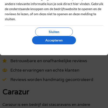
andere relevante informatie kun je ook direct hier vinden. Gebruik
Lees ons
controlebeleid
en hoe wij zorgen dat reviews
de onderstaande knoppen om de bedrijfswebsite te openen en de
authentiek zijn.
reviews te lezen, of om deze niet te openen en deze melding te
sluiten.
Het gebruik van deze website is voor zowel bedrijven als
gebruikers geheel gratis. Daarom bevatten sommige pagina's
Sluiten
affiliate links, waarvoor wij een commissie kunnen ontvangen.
Accepteren
Reizen & Vakantie
»
Carazur
Betrouwbare en onafhankelijke reviews
Echte ervaringen van echte klanten
Reviews worden handmatig gecontroleerd
Carazur
Carazur is een bedrijf dat stacaravans en andere