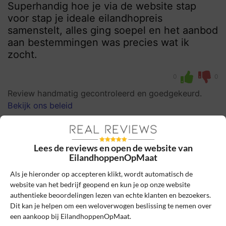
Superhandig hoe je via de website stap
voor stap je ideale eilandhopreis
samenstelt, alles ging soepel en het aanbod
aan bestemmingen was precies wat ik
zocht.
0
0
Review handmatig gecontroleerd en goedgekeurd.
Bekijk ons beleid
Reageer
Lees de reviews en open de website van
Adam Kuiper
12 april 2025, 17:42
EilandhoppenOpMaat
Als je hieronder op accepteren klikt, wordt automatisch de
website van het bedrijf geopend en kun je op onze website
10
Beoordeling:
authentieke beoordelingen lezen van echte klanten en bezoekers.
Dit kan je helpen om een weloverwogen beslissing te nemen over
Soepele en persoonlijke boeking
een aankoop bij EilandhoppenOpMaat.