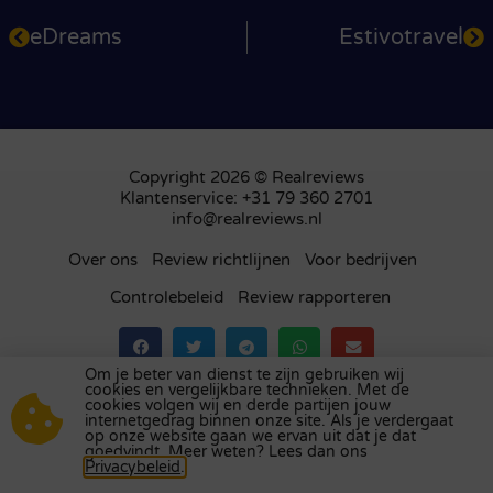
eDreams
Estivotravel
Copyright 2026 © Realreviews
Klantenservice: +31 79 360 2701
info@realreviews.nl
Over ons
Review richtlijnen
Voor bedrijven
Controlebeleid
Review rapporteren
Om je beter van dienst te zijn gebruiken wij
cookies en vergelijkbare technieken. Met de
Bezoek ons review platform in
het Verenigd
cookies volgen wij en derde partijen jouw
internetgedrag binnen onze site. Als je verdergaat
Koninkrijk
,
Frankrijk
,
Duitsland
,
België
,
Spanje
,
op onze website gaan we ervan uit dat je dat
Italië
,
Portugal
,
Polen
,
Denemarken
,
Finland
en
goedvindt. Meer weten? Lees dan ons
Privacybeleid
.
Zweden
.