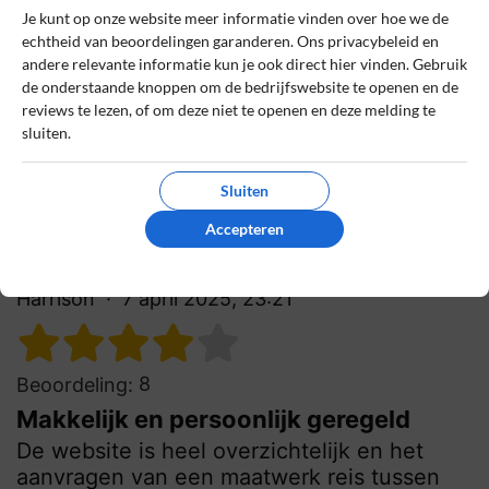
Het boeken van onze Griekse eilandhopreis
Je kunt op onze website meer informatie vinden over hoe we de
was eenvoudig en duidelijk geregeld via de
echtheid van beoordelingen garanderen. Ons privacybeleid en
website. Snel persoonlijk contact en een
andere relevante informatie kun je ook direct hier vinden. Gebruik
reis helemaal op maat gemaakt.
de onderstaande knoppen om de bedrijfswebsite te openen en de
reviews te lezen, of om deze niet te openen en deze melding te
0
0
sluiten.
Review handmatig gecontroleerd en goedgekeurd.
Bekijk ons beleid
Sluiten
Accepteren
Reageer
Harrison
7 april 2025, 23:21
8
Beoordeling:
Makkelijk en persoonlijk geregeld
De website is heel overzichtelijk en het
aanvragen van een maatwerk reis tussen