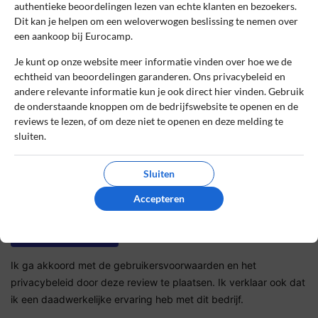
authentieke beoordelingen lezen van echte klanten en bezoekers.
Dit kan je helpen om een weloverwogen beslissing te nemen over
een aankoop bij Eurocamp.
Sterrenbeoordeling *
Je kunt op onze website meer informatie vinden over hoe we de
echtheid van beoordelingen garanderen. Ons privacybeleid en
andere relevante informatie kun je ook direct hier vinden. Gebruik
De review *
de onderstaande knoppen om de bedrijfswebsite te openen en de
reviews te lezen, of om deze niet te openen en deze melding te
sluiten.
Sluiten
Accepteren
Ik ga akkoord met de gebruikersvoorwaarden en het
privacybeleid door deze review te plaatsen. Ik verklaar ook dat
ik een daadwerkelijke ervaring heb met dit bedrijf.