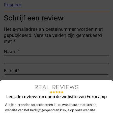
Reageer
Schrijf een review
Het e-mailadres en bestelnummer worden niet
gepubliceerd. Vereiste velden zijn gemarkeerd
met *
Naam
*
E-mail
*
Bestelnummer
Lees de reviews en open de website van Eurocamp
Als je hieronder op accepteren klikt, wordt automatisch de
Review Titel *
website van het bedrijf geopend en kun je op onze website