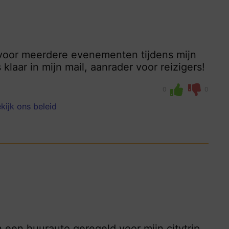
d voor meerdere evenementen tijdens mijn
 klaar in mijn mail, aanrader voor reizigers!
0
0
kijk ons beleid
n een huurauto geregeld voor mijn citytrip.