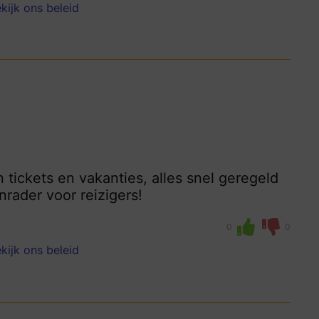
kijk ons beleid
tickets en vakanties, alles snel geregeld
rader voor reizigers!
0
0
kijk ons beleid