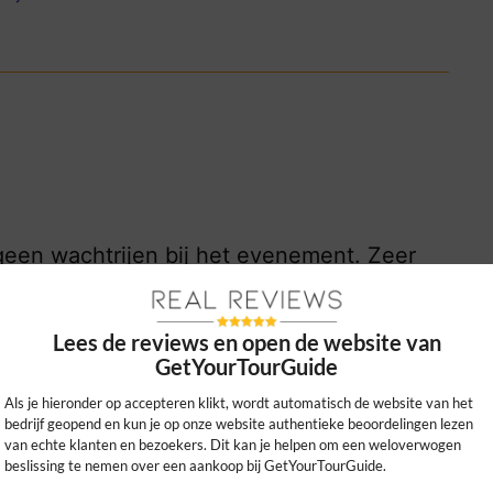
 geen wachtrijen bij het evenement. Zeer
ommodaties en autohuur wereldwijd!
0
0
Lees de reviews en open de website van
GetYourTourGuide
kijk ons beleid
Als je hieronder op accepteren klikt, wordt automatisch de website van het
bedrijf geopend en kun je op onze website authentieke beoordelingen lezen
van echte klanten en bezoekers. Dit kan je helpen om een weloverwogen
beslissing te nemen over een aankoop bij GetYourTourGuide.