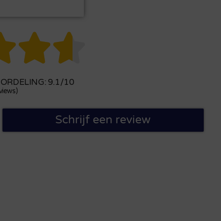



RDELING: 9.1/10
views)
Schrijf een review