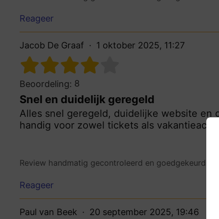
Reageer
Jacob De Graaf
1 oktober 2025, 11:27
8
Beoordeling:
Snel en duidelijk geregeld
Alles snel geregeld, duidelijke website en
handig voor zowel tickets als vakantieacc
Review handmatig gecontroleerd en goedgekeurd.
Be
Reageer
Paul van Beek
20 september 2025, 19:46