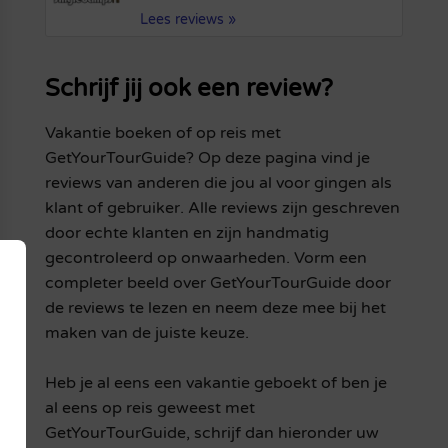
Lees reviews »
Schrijf jij ook een review?
Vakantie boeken of op reis met
GetYourTourGuide? Op deze pagina vind je
reviews van anderen die jou al voor gingen als
klant of gebruiker. Alle reviews zijn geschreven
door echte klanten en zijn handmatig
gecontroleerd op onwaarheden. Vorm een
completer beeld over GetYourTourGuide door
de reviews te lezen en neem deze mee bij het
maken van de juiste keuze.
Heb je al eens een vakantie geboekt of ben je
al eens op reis geweest met
GetYourTourGuide, schrijf dan hieronder uw