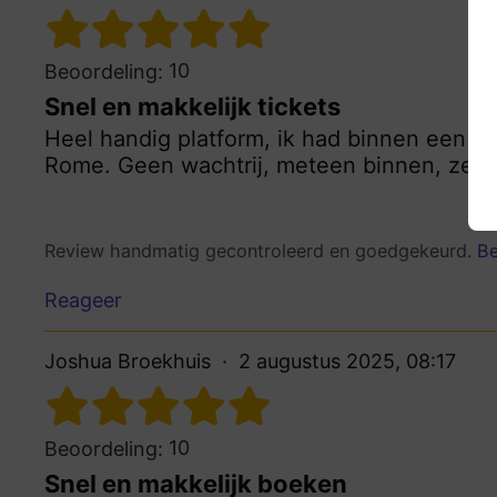
10
Beoordeling:
Snel en makkelijk tickets
Heel handig platform, ik had binnen een p
Rome. Geen wachtrij, meteen binnen, zeke
Review handmatig gecontroleerd en goedgekeurd.
Be
Reageer
Joshua Broekhuis
2 augustus 2025, 08:17
10
Beoordeling:
Snel en makkelijk boeken