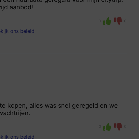
wijd aanbod!
0
0
kijk ons beleid
 te kopen, alles was snel geregeld en we
achtrijen.
0
0
kijk ons beleid