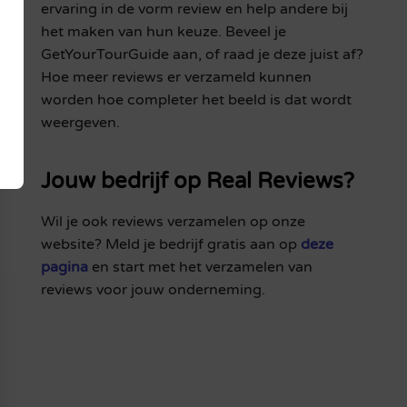
ervaring in de vorm review en help andere bij
het maken van hun keuze. Beveel je
GetYourTourGuide aan, of raad je deze juist af?
Hoe meer reviews er verzameld kunnen
worden hoe completer het beeld is dat wordt
weergeven.
Jouw bedrijf op Real Reviews?
Wil je ook reviews verzamelen op onze
website? Meld je bedrijf gratis aan op
deze
pagina
en start met het verzamelen van
reviews voor jouw onderneming.