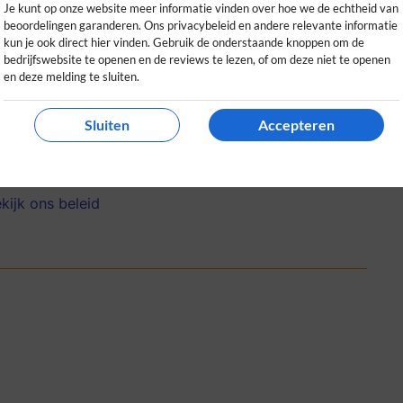
Je kunt op onze website meer informatie vinden over hoe we de echtheid van
beoordelingen garanderen. Ons privacybeleid en andere relevante informatie
kun je ook direct hier vinden. Gebruik de onderstaande knoppen om de
bedrijfswebsite te openen en de reviews te lezen, of om deze niet te openen
en deze melding te sluiten.
aar minuten tickets voor een evenement in
Sluiten
Accepteren
r aan te raden!
0
0
kijk ons beleid