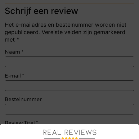
Schrijf een review
Het e-mailadres en bestelnummer worden niet
gepubliceerd. Vereiste velden zijn gemarkeerd
met *
Naam
*
E-mail
*
Bestelnummer
Review Titel *