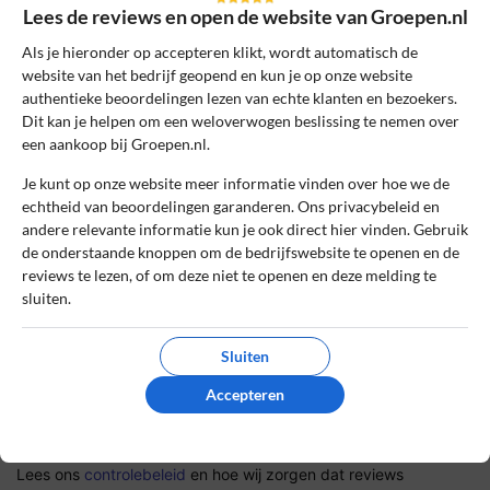
Lees de reviews en open de website van Groepen.nl
Sterrenbeoordeling *
Als je hieronder op accepteren klikt, wordt automatisch de
website van het bedrijf geopend en kun je op onze website
authentieke beoordelingen lezen van echte klanten en bezoekers.
De review *
Dit kan je helpen om een weloverwogen beslissing te nemen over
een aankoop bij Groepen.nl.
Je kunt op onze website meer informatie vinden over hoe we de
echtheid van beoordelingen garanderen. Ons privacybeleid en
andere relevante informatie kun je ook direct hier vinden. Gebruik
de onderstaande knoppen om de bedrijfswebsite te openen en de
reviews te lezen, of om deze niet te openen en deze melding te
sluiten.
Sluiten
Ik ga akkoord met de gebruikersvoorwaarden en het
Accepteren
privacybeleid door deze review te plaatsen. Ik verklaar ook dat
ik een daadwerkelijke ervaring heb met dit bedrijf.
Lees ons
controlebeleid
en hoe wij zorgen dat reviews