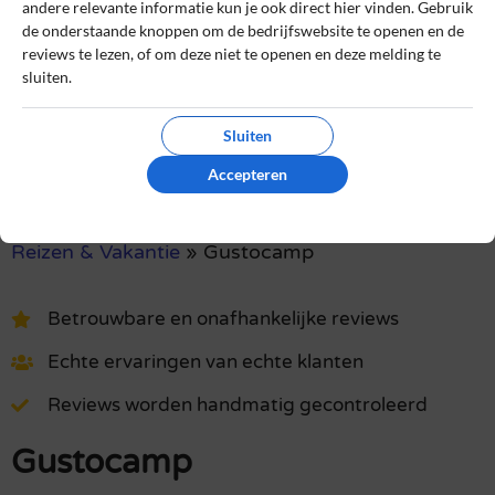
andere relevante informatie kun je ook direct hier vinden. Gebruik
ik een daadwerkelijke ervaring heb met dit bedrijf.
de onderstaande knoppen om de bedrijfswebsite te openen en de
reviews te lezen, of om deze niet te openen en deze melding te
Lees ons
controlebeleid
en hoe wij zorgen dat reviews
sluiten.
authentiek zijn.
Sluiten
Het gebruik van deze website is voor zowel bedrijven als
gebruikers geheel gratis. Daarom bevatten sommige pagina's
Accepteren
affiliate links, waarvoor wij een commissie kunnen ontvangen.
Reizen & Vakantie
»
Gustocamp
Betrouwbare en onafhankelijke reviews
Echte ervaringen van echte klanten
Reviews worden handmatig gecontroleerd
Gustocamp