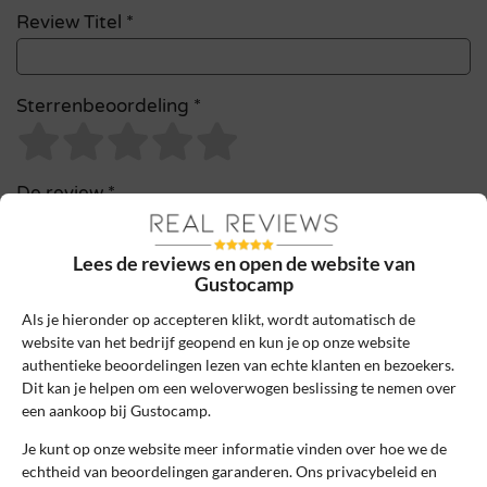
Review Titel *
Sterrenbeoordeling *
De review *
Lees de reviews en open de website van
Gustocamp
Als je hieronder op accepteren klikt, wordt automatisch de
website van het bedrijf geopend en kun je op onze website
authentieke beoordelingen lezen van echte klanten en bezoekers.
Dit kan je helpen om een weloverwogen beslissing te nemen over
een aankoop bij Gustocamp.
Ik ga akkoord met de gebruikersvoorwaarden en het
Je kunt op onze website meer informatie vinden over hoe we de
privacybeleid door deze review te plaatsen. Ik verklaar ook dat
echtheid van beoordelingen garanderen. Ons privacybeleid en