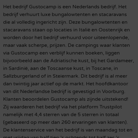
Het bedrijf Gustocamp is een Nederlands bedrijf. Het
bedrijf verhuurt luxe bungalowtenten en stacaravans
die al volledig ingericht zijn. Deze bungalowtenten en
stacaravans staan op locaties in Italië en Oostenrijk en
worden door het bedrijf verhuurd voor uiteenlopende,
maar vaak scherpe, prijzen. De campings waar klanten
via Gustocamp een verblijf kunnen boeken, liggen
bijvoorbeeld aan de Adriatische kust, bij het Gardameer,
in Sardinië, aan de Toscaanse kust, in Toscane, in
Sallzburgerland of in Steiermark. Dit bedrijf is al meer
dan twintig jaar actief op de markt. Het hoofdkantoor
van dit Nederlandse bedrijf is gevestigd in Voorburg.
Klanten beoordelen Gustocamp als zijnde uitstekend!
Zij waarderen het bedrijf via het platform Trustpilot
namelijk met 4,4 sterren van de 5 sterren in totaal
(gebaseerd op meer dan 260 ervaringen van klanten).
De klantenservice van het bedrijf is van maandag tot en
met vrijdag van half tien ’s ochtends tot half zes ’s