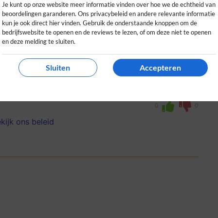
Je kunt op onze website meer informatie vinden over hoe we de echtheid van
beoordelingen garanderen. Ons privacybeleid en andere relevante informatie
kun je ook direct hier vinden. Gebruik de onderstaande knoppen om de
bedrijfswebsite te openen en de reviews te lezen, of om deze niet te openen
en deze melding te sluiten.
ciliteiten, vriendelijk personeel en veel
Sluiten
Accepteren
 aanrader voor gezinnen die willen genieten
0
0
kijk ons beleid