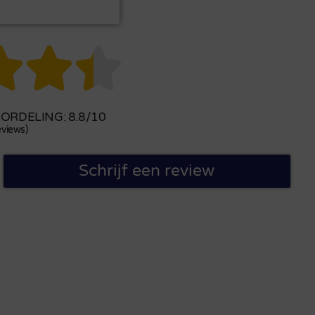



RDELING: 8.8/10
views)
Schrijf een review