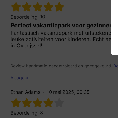
10
Beoordeling:
Perfect vakantiepark voor gezinnen
Fantastisch vakantiepark met uitstekende fa
leuke activiteiten voor kinderen. Echt een
in Overijssel!
Review handmatig gecontroleerd en goedgekeurd.
Be
Reageer
Ethan Adams
10 mei 2025, 09:35
8
Beoordeling: