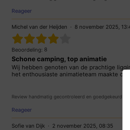
Reageer
Michel van der Heijden
8 november 2025, 13:
8
Beoordeling:
Schone camping, top animatie
Wij hebben genoten van de prachtige liggi
het enthousiaste animatieteam maakte onz
Review handmatig gecontroleerd en goedgekeurd.
Be
Reageer
Sofie van Dijk
2 november 2025, 08:35