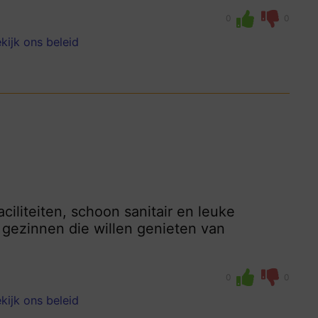
0
0
kijk ons beleid
ciliteiten, schoon sanitair en leuke
 gezinnen die willen genieten van
0
0
kijk ons beleid