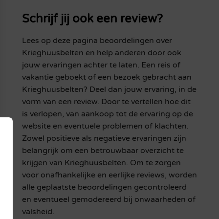
Schrijf jij ook een review?
Lees op deze pagina beoordelingen over
Krieghuusbelten en help anderen door ook
jouw ervaringen achter te laten. Een reis of
vakantie geboekt of een bezoek gebracht aan
Krieghuusbelten? Deel dan jouw ervaring, in de
vorm van een review. Door te vertellen hoe dit
is verlopen, van aankoop tot de ervaring op de
website en eventuele problemen of klachten.
Zowel positieve als negatieve ervaringen zijn
belangrijk om een betrouwbaar overzicht te
krijgen van Krieghuusbelten. Om te zorgen
voor onafhankelijke en eerlijke reviews, worden
alle geplaatste beoordelingen gecontroleerd
en eventueel gemodereerd bij onwaarheden of
valsheid.