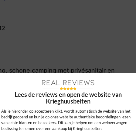
42
ng, schone camping met privésanitair en
e vakantie echt compleet!
0
0
Lees de reviews en open de website van
Krieghuusbelten
kijk ons beleid
Als je hieronder op accepteren klikt, wordt automatisch de website van het
bedrijf geopend en kun je op onze website authentieke beoordelingen lezen
van echte klanten en bezoekers. Dit kan je helpen om een weloverwogen
beslissing te nemen over een aankoop bij Krieghuusbelten.