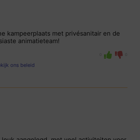
jne kampeerplaats met privésanitair en de
siaste animatieteam!
0
0
kijk ons beleid
 leuk aangelegd, met veel activiteiten voor