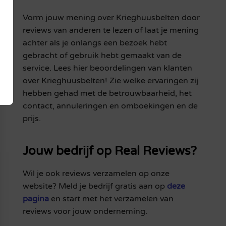
Vorm jouw mening over Krieghuusbelten door
reviews van anderen te lezen of laat je mening
achter als je onlangs een bezoek hebt
gebracht of gebruik hebt gemaakt van de
service. Lees hier beoordelingen van klanten
over Krieghuusbelten! Zie welke ervaringen zij
hebben gehad met de betrouwbaarheid, het
contact, annuleringen en omboekingen en de
prijs.
Jouw bedrijf op Real Reviews?
Wil je ook reviews verzamelen op onze
website? Meld je bedrijf gratis aan op
deze
pagina
en start met het verzamelen van
reviews voor jouw onderneming.