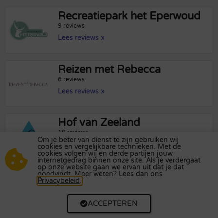
Recreatiepark het Eperwoud
9 reviews
Lees reviews »
Reizen met Rebecca
6 reviews
Lees reviews »
Hof van Zeeland
10 reviews
Om je beter van dienst te zijn gebruiken wij
Lees reviews »
cookies en vergelijkbare technieken. Met de
cookies volgen wij en derde partijen jouw
internetgedrag binnen onze site. Als je verdergaat
op onze website gaan we ervan uit dat je dat
Singlecamps.nl
goedvindt. Meer weten? Lees dan ons
Privacybeleid
.
2 reviews
Lees reviews »
ACCEPTEREN