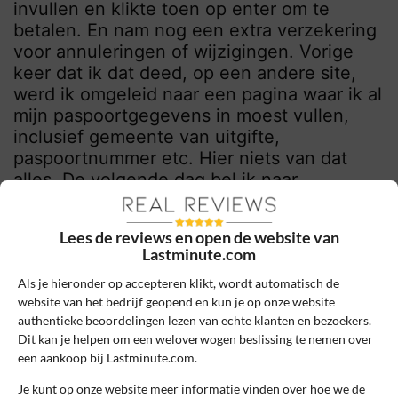
invullen en klikte toen op enter om te
betalen. En nam nog een extra verzekering
voor annuleringen of wijzigingen. Vorige
keer dat ik dat deed, op een andere site,
werd ik omgeleid naar een pagina waar ik al
mijn paspoortgegevens in moest vullen,
inclusief gemeente van uitgifte,
paspoortnummer etc. Hier niets van dat
alles. De volgende dag bel ik naar
Lastminute. Daar kreeg ik te horen dat ik de
naam niet kon aanpassen (mijn katholieke
Lees de reviews en open de website van
naam is anders dan mijn roepnaam). Ja
Lastminute.com
daarvoor had ik inderdaad wel een
Als je hieronder op accepteren klikt, wordt automatisch de
verzekering afgesloten maar omdat de
website van het bedrijf geopend en kun je op onze website
luchtvaartmaatschappij het weigerde kon
authentieke beoordelingen lezen van echte klanten en bezoekers.
dat niet. Dan maar annuleren. Daar was ik
Dit kan je helpen om een weloverwogen beslissing te nemen over
immers ook voor verzekerd. Dat kon wel:
een aankoop bij Lastminute.com.
alleen zou de luchtvaartmaatschappij daar
Je kunt op onze website meer informatie vinden over hoe we de
extra kosten voor in rekening brengen