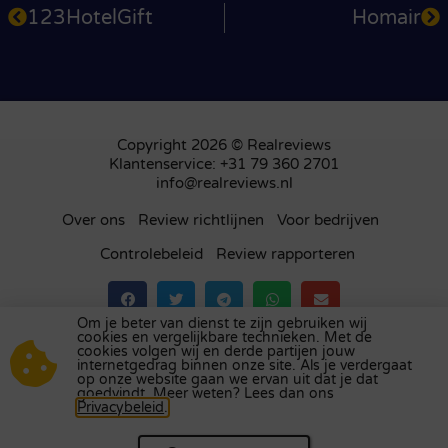
123HotelGift
Homair
Copyright 2026 © Realreviews
Klantenservice: +31 79 360 2701
info@realreviews.nl
Over ons
Review richtlijnen
Voor bedrijven
Controlebeleid
Review rapporteren
Om je beter van dienst te zijn gebruiken wij
cookies en vergelijkbare technieken. Met de
Bezoek ons review platform in
het Verenigd
cookies volgen wij en derde partijen jouw
internetgedrag binnen onze site. Als je verdergaat
Koninkrijk
,
Frankrijk
,
Duitsland
,
België
,
Spanje
,
op onze website gaan we ervan uit dat je dat
Italië
,
Portugal
,
Polen
,
Denemarken
,
Finland
en
goedvindt. Meer weten? Lees dan ons
Privacybeleid
.
Zweden
.