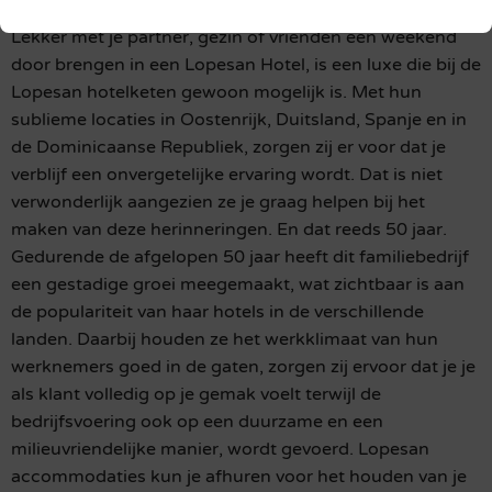
Lekker met je partner, gezin of vrienden een weekend
door brengen in een Lopesan Hotel, is een luxe die bij de
Lopesan hotelketen gewoon mogelijk is. Met hun
sublieme locaties in Oostenrijk, Duitsland, Spanje en in
de Dominicaanse Republiek, zorgen zij er voor dat je
verblijf een onvergetelijke ervaring wordt. Dat is niet
verwonderlijk aangezien ze je graag helpen bij het
maken van deze herinneringen. En dat reeds 50 jaar.
Gedurende de afgelopen 50 jaar heeft dit familiebedrijf
een gestadige groei meegemaakt, wat zichtbaar is aan
de populariteit van haar hotels in de verschillende
landen. Daarbij houden ze het werkklimaat van hun
werknemers goed in de gaten, zorgen zij ervoor dat je je
als klant volledig op je gemak voelt terwijl de
bedrijfsvoering ook op een duurzame en een
milieuvriendelijke manier, wordt gevoerd. Lopesan
accommodaties kun je afhuren voor het houden van je