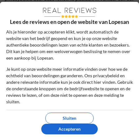
ik een daadwerkelijke ervaring heb met dit bedrijf.
Lees de reviews en open de website van Lopesan
Lees ons
controlebeleid
en hoe wij zorgen dat reviews
authentiek zijn.
Als je hieronder op accepteren klikt, wordt automatisch de
website van het bedrijf geopend en kun je op onze website
Het gebruik van deze website is voor zowel bedrijven als
authentieke beoordelingen lezen van echte klanten en bezoekers.
gebruikers geheel gratis. Daarom bevatten sommige pagina's
Dit kan je helpen om een weloverwogen beslissing te nemen over
een aankoop bij Lopesan.
affiliate links, waarvoor wij een commissie kunnen ontvangen.
Je kunt op onze website meer informatie vinden over hoe we de
Reizen & Vakantie
»
Lopesan
echtheid van beoordelingen garanderen. Ons privacybeleid en
andere relevante informatie kun je ook direct hier vinden. Gebruik
de onderstaande knoppen om de bedrijfswebsite te openen en de
Betrouwbare en onafhankelijke reviews
reviews te lezen, of om deze niet te openen en deze melding te
sluiten.
Echte ervaringen van echte klanten
Reviews worden handmatig gecontroleerd
Sluiten
Accepteren
Lopesan